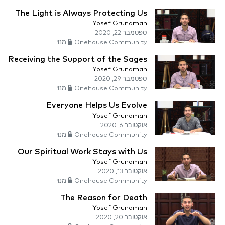
The Light is Always Protecting Us
Yosef Grundman
ספטמבר 22, 2020
Onehouse Community מנוי
Receiving the Support of the Sages
Yosef Grundman
ספטמבר 29, 2020
Onehouse Community מנוי
Everyone Helps Us Evolve
Yosef Grundman
אוקטובר 6, 2020
Onehouse Community מנוי
Our Spiritual Work Stays with Us
Yosef Grundman
אוקטובר 13, 2020
Onehouse Community מנוי
The Reason for Death
Yosef Grundman
אוקטובר 20, 2020