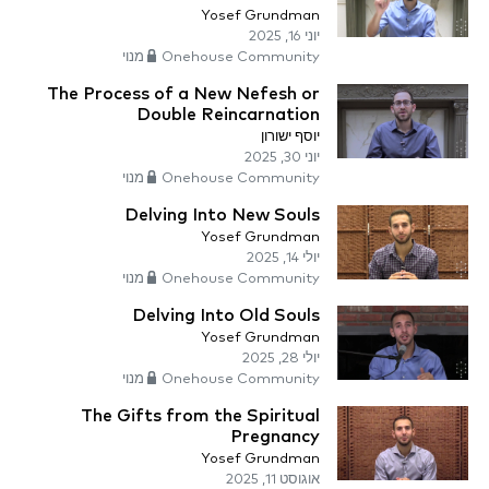
Yosef Grundman
יוני 16, 2025
Onehouse Community מנוי
The Process of a New Nefesh or
Double Reincarnation
יוסף ישורון
יוני 30, 2025
Onehouse Community מנוי
Delving Into New Souls
Yosef Grundman
יולי 14, 2025
Onehouse Community מנוי
Delving Into Old Souls
Yosef Grundman
יולי 28, 2025
Onehouse Community מנוי
The Gifts from the Spiritual
Pregnancy
Yosef Grundman
אוגוסט 11, 2025