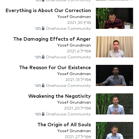
Onehouse Community מנוי
Everything is About Our Correction
Yosef Grundman
מרץ 30, 2021
Onehouse Community מנוי
The Damaging Effects of Anger
Yosef Grundman
אפריל 6, 2021
Onehouse Community מנוי
The Reason for Our Existence
Yosef Grundman
אפריל 13, 2021
Onehouse Community מנוי
Weakening the Negativity
Yosef Grundman
אפריל 20, 2021
Onehouse Community מנוי
The Origin of All Souls
Yosef Grundman
אפריל 27, 2021