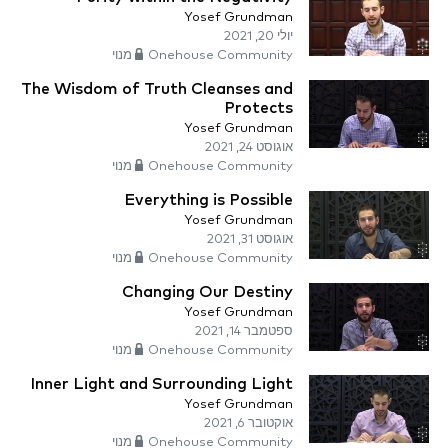
Yosef Grundman
יולי 20, 2021
Onehouse Community מנוי
The Wisdom of Truth Cleanses and
Protects
Yosef Grundman
אוגוסט 24, 2021
Onehouse Community מנוי
Everything is Possible
Yosef Grundman
אוגוסט 31, 2021
Onehouse Community מנוי
Changing Our Destiny
Yosef Grundman
ספטמבר 14, 2021
Onehouse Community מנוי
Inner Light and Surrounding Light
Yosef Grundman
אוקטובר 6, 2021
Onehouse Community מנוי