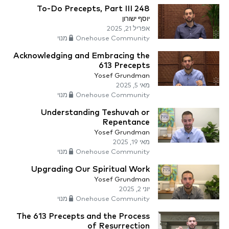
248 To-Do Precepts, Part III
יוסף ישורון
אפריל 21, 2025
Onehouse Community מנוי
Acknowledging and Embracing the
613 Precepts
Yosef Grundman
מאי 5, 2025
Onehouse Community מנוי
Understanding Teshuvah or
Repentance
Yosef Grundman
מאי 19, 2025
Onehouse Community מנוי
Upgrading Our Spiritual Work
Yosef Grundman
יוני 2, 2025
Onehouse Community מנוי
The 613 Precepts and the Process
of Resurrection