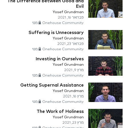
The Difference between Good and
Evil
Yosef Grundman
פברואר 16, 2021
Onehouse Community מנוי
Suffering is Unnecessary
Yosef Grundman
פברואר 23, 2021
Onehouse Community מנוי
Investing in Ourselves
Yosef Grundman
מרץ 9, 2021
Onehouse Community מנוי
Getting Supernal Assistance
Yosef Grundman
מרץ 16, 2021
Onehouse Community מנוי
The Work of Holiness
Yosef Grundman
מרץ 23, 2021