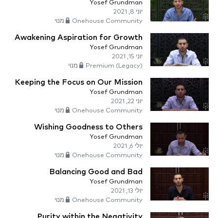
Yosef Grundman
יוני 8, 2021
Onehouse Community מנוי
Awakening Aspiration for Growth
Yosef Grundman
יוני 15, 2021
Premium (Legacy) מנוי
Keeping the Focus on Our Mission
Yosef Grundman
יוני 22, 2021
Onehouse Community מנוי
Wishing Goodness to Others
Yosef Grundman
יולי 6, 2021
Onehouse Community מנוי
Balancing Good and Bad
Yosef Grundman
יולי 13, 2021
Onehouse Community מנוי
Purity within the Negativity