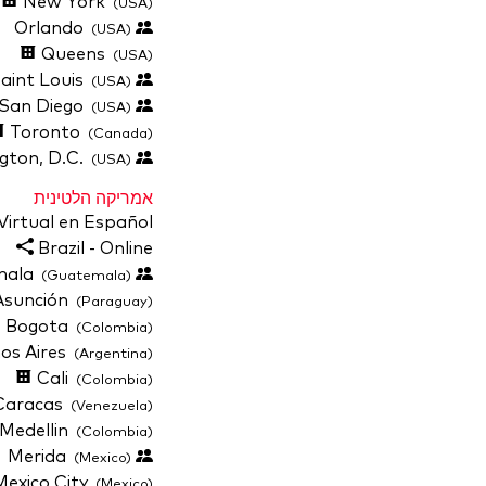
New York
(USA)
Orlando
(USA)
Queens
(USA)
Saint Louis
(USA)
San Diego
(USA)
Toronto
(Canada)
Washington, D.C.
(USA)
אמריקה הלטינית
Virtual en Español
Brazil - Online
Antigua Guatemala
(Guatemala)
sunción
(Paraguay)
Bogota
(Colombia)
os Aires
(Argentina)
Cali
(Colombia)
aracas
(Venezuela)
Medellin
(Colombia)
Merida
(Mexico)
exico City
(Mexico)