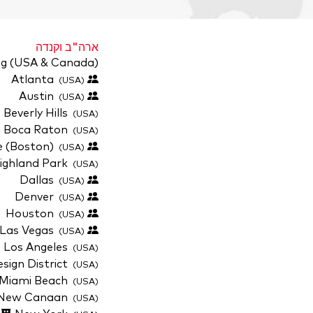
ארה"ב וקנדה
ing (USA & Canada)
Atlanta
(USA)
Austin
(USA)
Beverly Hills
(USA)
Boca Raton
(USA)
Brookline (Boston)
(USA)
ighland Park
(USA)
Dallas
(USA)
Denver
(USA)
Houston
(USA)
Las Vegas
(USA)
Los Angeles
(USA)
sign District
(USA)
 Miami Beach
(USA)
New Canaan
(USA)