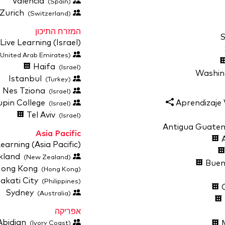
Valencia
(Spain)
Zurich
(Switzerland)
המזרח התיכון
Live Learning (Israel)
Dubai
United Arab Emirates)
Haifa
(Israel)
Istanbul
(Turkey)
Nes Tziona
(Israel)
Rupin College
Aprendizaje 
(Israel)
Tel Aviv
(Israel)
Asia Pacific
A
earning (Asia Pacific)
Auckland
(New Zealand)
Buen
ong Kong
(Hong Kong)
kati City
(Philippines)
C
Sydney
(Australia)
אפריקה
Abidjan
M
(Ivory Coast)