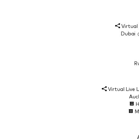
Virtual 
(
Virtual Live L
H
Ma