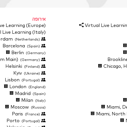
אירופה
ive Learning (Europe)
Virtual Live Learn
 Live Learning (Italy)
Amsterdam
(Netherlands)
Barcelona
(Spain)
Berlin
(Germany)
Frankfurt (am Main)
(Germany)
Helsinki
Chicago, H
(Finland)
Kyiv
(Ukraine)
Lisbon
(Portugal)
London
(England)
Madrid
(Spain)
Milan
(Italy)
Moscow
Miami, De
(Russia)
Paris
Miami, North
(France)
Porto
(Portugal)