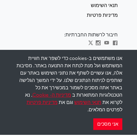
תנאי השימוש
מדיניות פרטיות
חיבור לרשתות החברתיות:
Visit kabbalah master classes
אנו משתמשים ב-cookies כדי לשפר את חוויית
המשתמש ועל מנת לנתח את התנועה באתר. מסיבות
השאר מעודכן
אלה, אנו עשויים לשתף את נתוני השימוש באתר עם
הירשם לרשימת התפוצה שלנו וקבל השראה
שותפים לניתוח הנתונים שלנו. על ידי המשך הגלישה
שבועית למייל שלך.
באתר אתה מסכים לשמור במכשירך את כל
הטכנולוגיות המתוארות ב
מדיניות ה- Cookie
. נא
הירשם
לקרוא את
תנאי השימוש
וגם את
מדיניות פרטיות
לפרטים המלאים.
Copyright © 2026 The Kabbalah Centre. All rights
reserved.
אני מסכים