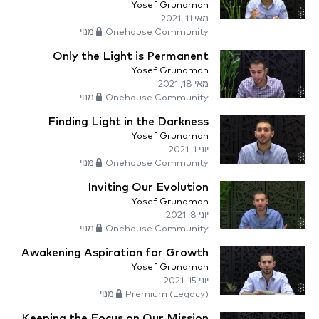
Yosef Grundman
מאי 11, 2021
Onehouse Community מנוי
Only the Light is Permanent
Yosef Grundman
מאי 18, 2021
Onehouse Community מנוי
Finding Light in the Darkness
Yosef Grundman
יוני 1, 2021
Onehouse Community מנוי
Inviting Our Evolution
Yosef Grundman
יוני 8, 2021
Onehouse Community מנוי
Awakening Aspiration for Growth
Yosef Grundman
יוני 15, 2021
Premium (Legacy) מנוי
Keeping the Focus on Our Mission