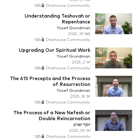
Onehouse Community מנוי
Understanding Teshuvah or
Repentance
Yosef Grundman
מאי 19, 2025
Onehouse Community מנוי
Upgrading Our Spiritual Work
Yosef Grundman
יוני 2, 2025
Onehouse Community מנוי
The 613 Precepts and the Process
of Resurrection
Yosef Grundman
יוני 16, 2025
Onehouse Community מנוי
The Process of a New Nefesh or
Double Reincarnation
יוסף ישורון
יוני 30, 2025
Onehouse Community מנוי