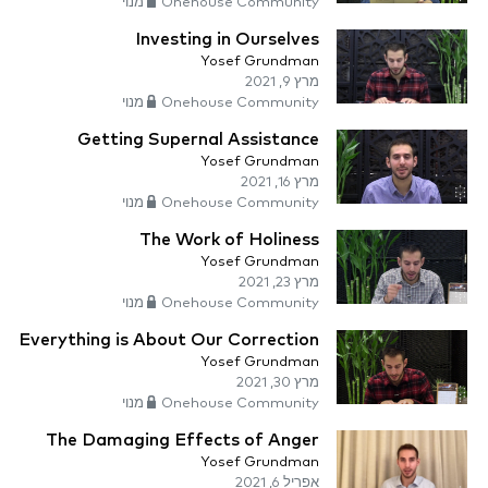
Onehouse Community מנוי
Investing in Ourselves
Yosef Grundman
מרץ 9, 2021
Onehouse Community מנוי
Getting Supernal Assistance
Yosef Grundman
מרץ 16, 2021
Onehouse Community מנוי
The Work of Holiness
Yosef Grundman
מרץ 23, 2021
Onehouse Community מנוי
Everything is About Our Correction
Yosef Grundman
מרץ 30, 2021
Onehouse Community מנוי
The Damaging Effects of Anger
Yosef Grundman
אפריל 6, 2021