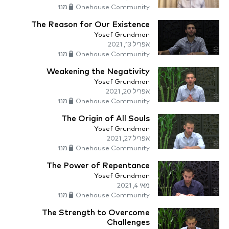
Onehouse Community מנוי
The Reason for Our Existence
Yosef Grundman
אפריל 13, 2021
Onehouse Community מנוי
Weakening the Negativity
Yosef Grundman
אפריל 20, 2021
Onehouse Community מנוי
The Origin of All Souls
Yosef Grundman
אפריל 27, 2021
Onehouse Community מנוי
The Power of Repentance
Yosef Grundman
מאי 4, 2021
Onehouse Community מנוי
The Strength to Overcome
Challenges