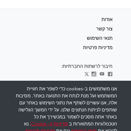
אודות
צור קשר
תנאי השימוש
מדיניות פרטיות
חיבור לרשתות החברתיות:
Visit kabbalah master classes
אנו משתמשים ב-cookies כדי לשפר את חוויית
המשתמש ועל מנת לנתח את התנועה באתר. מסיבות
השאר מעודכן
אלה, אנו עשויים לשתף את נתוני השימוש באתר עם
הירשם לרשימת התפוצה שלנו וקבל השראה
שותפים לניתוח הנתונים שלנו. על ידי המשך הגלישה
שבועית למייל שלך.
באתר אתה מסכים לשמור במכשירך את כל
הטכנולוגיות המתוארות ב
מדיניות ה- Cookie
. נא
הירשם