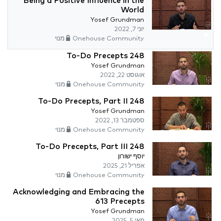
Being a Positive Influence in the
World
Yosef Grundman
יוני 7, 2022
Onehouse Community מנוי
248 To-Do Precepts
Yosef Grundman
אוגוסט 22, 2022
Onehouse Community מנוי
248 To-Do Precepts, Part II
Yosef Grundman
ספטמבר 13, 2022
Onehouse Community מנוי
248 To-Do Precepts, Part III
יוסף ישורון
אפריל 21, 2025
Onehouse Community מנוי
Acknowledging and Embracing the
613 Precepts
Yosef Grundman
מאי 5, 2025