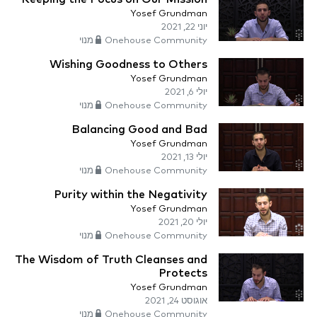
Yosef Grundman
יוני 22, 2021
Onehouse Community מנוי
Wishing Goodness to Others
Yosef Grundman
יולי 6, 2021
Onehouse Community מנוי
Balancing Good and Bad
Yosef Grundman
יולי 13, 2021
Onehouse Community מנוי
Purity within the Negativity
Yosef Grundman
יולי 20, 2021
Onehouse Community מנוי
The Wisdom of Truth Cleanses and
Protects
Yosef Grundman
אוגוסט 24, 2021
Onehouse Community מנוי