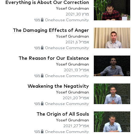
Everything is About Our Correction
Yosef Grundman
מרץ 30, 2021
Onehouse Community מנוי
The Damaging Effects of Anger
Yosef Grundman
אפריל 6, 2021
Onehouse Community מנוי
The Reason for Our Existence
Yosef Grundman
אפריל 13, 2021
Onehouse Community מנוי
Weakening the Negativity
Yosef Grundman
אפריל 20, 2021
Onehouse Community מנוי
The Origin of All Souls
Yosef Grundman
אפריל 27, 2021
Onehouse Community מנוי