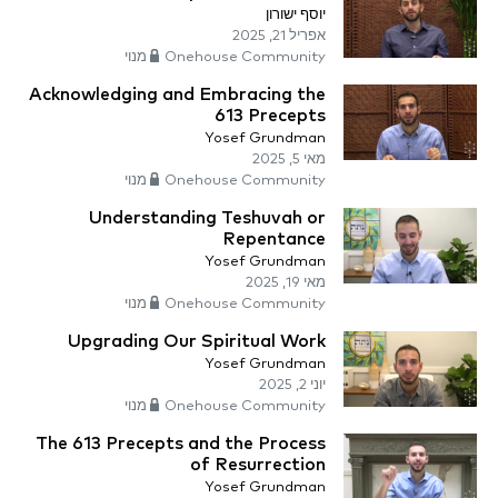
יוסף ישורון
אפריל 21, 2025
Onehouse Community מנוי
Acknowledging and Embracing the
613 Precepts
Yosef Grundman
מאי 5, 2025
Onehouse Community מנוי
Understanding Teshuvah or
Repentance
Yosef Grundman
מאי 19, 2025
Onehouse Community מנוי
Upgrading Our Spiritual Work
Yosef Grundman
יוני 2, 2025
Onehouse Community מנוי
The 613 Precepts and the Process
of Resurrection
Yosef Grundman