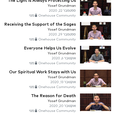
The Light is Always Protecting Us
Yosef Grundman
ספטמבר 22, 2020
Onehouse Community מנוי
Receiving the Support of the Sages
Yosef Grundman
ספטמבר 29, 2020
Onehouse Community מנוי
Everyone Helps Us Evolve
Yosef Grundman
אוקטובר 6, 2020
Onehouse Community מנוי
Our Spiritual Work Stays with Us
Yosef Grundman
אוקטובר 13, 2020
Onehouse Community מנוי
The Reason for Death
Yosef Grundman
אוקטובר 20, 2020
Onehouse Community מנוי