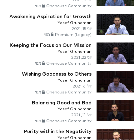
יוני 8, 2021
Onehouse Community מנוי
Awakening Aspiration for Growth
Yosef Grundman
יוני 15, 2021
Premium (Legacy) מנוי
Keeping the Focus on Our Mission
Yosef Grundman
יוני 22, 2021
Onehouse Community מנוי
Wishing Goodness to Others
Yosef Grundman
יולי 6, 2021
Onehouse Community מנוי
Balancing Good and Bad
Yosef Grundman
יולי 13, 2021
Onehouse Community מנוי
Purity within the Negativity
Yosef Grundman