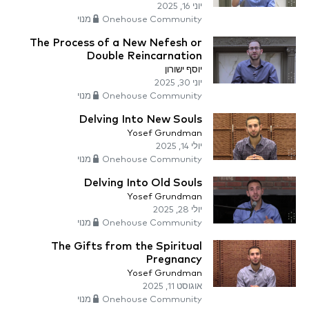
יוני 16, 2025
Onehouse Community מנוי
The Process of a New Nefesh or
Double Reincarnation
יוסף ישורון
יוני 30, 2025
Onehouse Community מנוי
Delving Into New Souls
Yosef Grundman
יולי 14, 2025
Onehouse Community מנוי
Delving Into Old Souls
Yosef Grundman
יולי 28, 2025
Onehouse Community מנוי
The Gifts from the Spiritual
Pregnancy
Yosef Grundman
אוגוסט 11, 2025
Onehouse Community מנוי