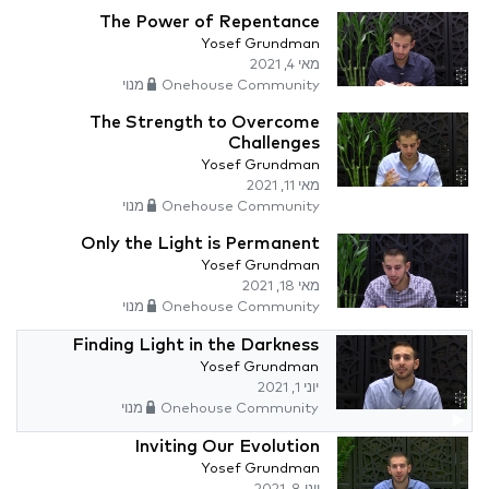
The Power of Repentance
Yosef Grundman
מאי 4, 2021
Onehouse Community מנוי
The Strength to Overcome
Challenges
Yosef Grundman
מאי 11, 2021
Onehouse Community מנוי
Only the Light is Permanent
Yosef Grundman
מאי 18, 2021
Onehouse Community מנוי
Finding Light in the Darkness
Yosef Grundman
יוני 1, 2021
Onehouse Community מנוי
Inviting Our Evolution
Yosef Grundman