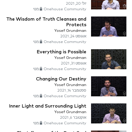
יולי 20, 2021
Onehouse Community מנוי
The Wisdom of Truth Cleanses and
Protects
Yosef Grundman
אוגוסט 24, 2021
Onehouse Community מנוי
Everything is Possible
Yosef Grundman
אוגוסט 31, 2021
Onehouse Community מנוי
Changing Our Destiny
Yosef Grundman
ספטמבר 14, 2021
Onehouse Community מנוי
Inner Light and Surrounding Light
Yosef Grundman
אוקטובר 6, 2021
Onehouse Community מנוי