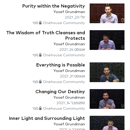
Purity within the Negativity
Yosef Grundman
יולי 20, 2021
Onehouse Community מנוי
The Wisdom of Truth Cleanses and
Protects
Yosef Grundman
אוגוסט 24, 2021
Onehouse Community מנוי
Everything is Possible
Yosef Grundman
אוגוסט 31, 2021
Onehouse Community מנוי
Changing Our Destiny
Yosef Grundman
ספטמבר 14, 2021
Onehouse Community מנוי
Inner Light and Surrounding Light
Yosef Grundman
אוקטובר 6, 2021