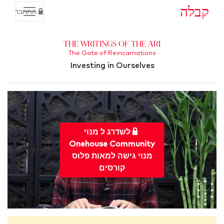
קבלה
התחבר
The Writings of the Ari
The Gate of Reincarnations
Investing in Ourselves
לשדרג ל מנוי
Onehouse Community
מנוי גישה למאות פלוס
קורסים