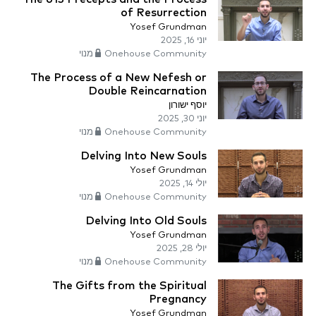
of Resurrection
Yosef Grundman
יוני 16, 2025
Onehouse Community מנוי
The Process of a New Nefesh or
Double Reincarnation
יוסף ישורון
יוני 30, 2025
Onehouse Community מנוי
Delving Into New Souls
Yosef Grundman
יולי 14, 2025
Onehouse Community מנוי
Delving Into Old Souls
Yosef Grundman
יולי 28, 2025
Onehouse Community מנוי
The Gifts from the Spiritual
Pregnancy
Yosef Grundman