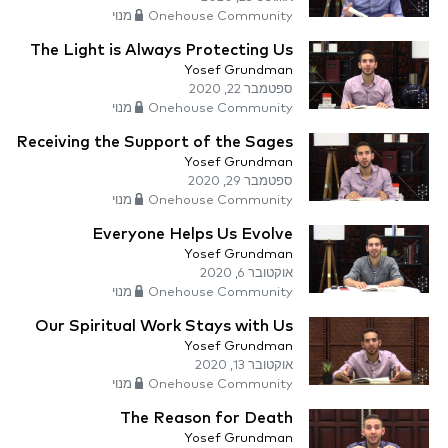
Onehouse Community מנוי
The Light is Always Protecting Us
Yosef Grundman
ספטמבר 22, 2020
Onehouse Community מנוי
Receiving the Support of the Sages
Yosef Grundman
ספטמבר 29, 2020
Onehouse Community מנוי
Everyone Helps Us Evolve
Yosef Grundman
אוקטובר 6, 2020
Onehouse Community מנוי
Our Spiritual Work Stays with Us
Yosef Grundman
אוקטובר 13, 2020
Onehouse Community מנוי
The Reason for Death
Yosef Grundman