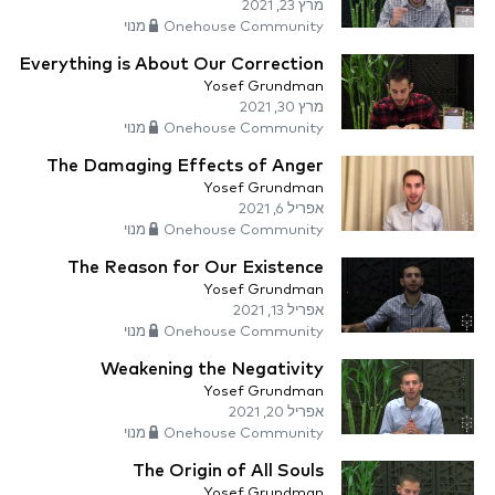
מרץ 23, 2021
Onehouse Community מנוי
Everything is About Our Correction
Yosef Grundman
מרץ 30, 2021
Onehouse Community מנוי
The Damaging Effects of Anger
Yosef Grundman
אפריל 6, 2021
Onehouse Community מנוי
The Reason for Our Existence
Yosef Grundman
אפריל 13, 2021
Onehouse Community מנוי
Weakening the Negativity
Yosef Grundman
אפריל 20, 2021
Onehouse Community מנוי
The Origin of All Souls
Yosef Grundman