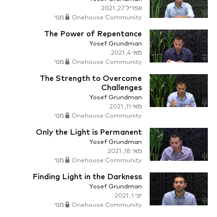
אפריל 27, 2021
Onehouse Community מנוי
The Power of Repentance
Yosef Grundman
מאי 4, 2021
Onehouse Community מנוי
The Strength to Overcome
Challenges
Yosef Grundman
מאי 11, 2021
Onehouse Community מנוי
Only the Light is Permanent
Yosef Grundman
מאי 18, 2021
Onehouse Community מנוי
Finding Light in the Darkness
Yosef Grundman
יוני 1, 2021
Onehouse Community מנוי