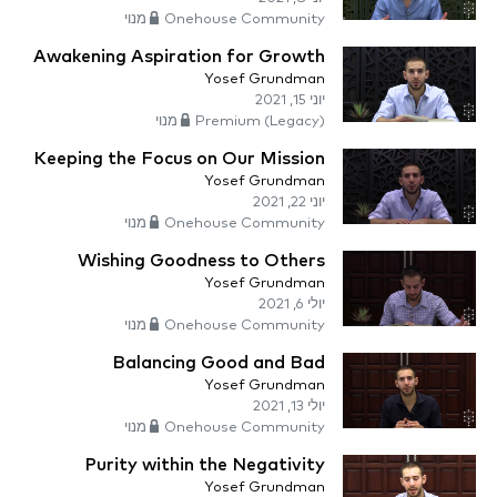
Onehouse Community מנוי
Awakening Aspiration for Growth
Yosef Grundman
יוני 15, 2021
Premium (Legacy) מנוי
Keeping the Focus on Our Mission
Yosef Grundman
יוני 22, 2021
Onehouse Community מנוי
Wishing Goodness to Others
Yosef Grundman
יולי 6, 2021
Onehouse Community מנוי
Balancing Good and Bad
Yosef Grundman
יולי 13, 2021
Onehouse Community מנוי
Purity within the Negativity
Yosef Grundman