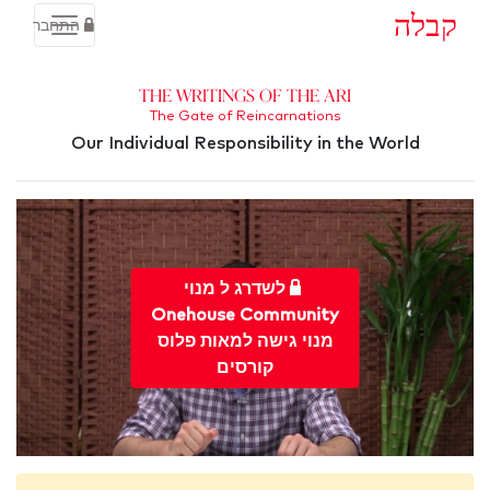
קבלה
התחבר
The Writings of the Ari
The Gate of Reincarnations
Our Individual Responsibility in the World
לשדרג ל מנוי
Onehouse Community
מנוי גישה למאות פלוס
קורסים