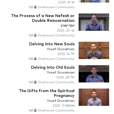
יוני 16, 2025
Onehouse Community מנוי
The Process of a New Nefesh or
Double Reincarnation
יוסף ישורון
יוני 30, 2025
Onehouse Community מנוי
Delving Into New Souls
Yosef Grundman
יולי 14, 2025
Onehouse Community מנוי
Delving Into Old Souls
Yosef Grundman
יולי 28, 2025
Onehouse Community מנוי
The Gifts from the Spiritual
Pregnancy
Yosef Grundman
אוגוסט 11, 2025
Onehouse Community מנוי