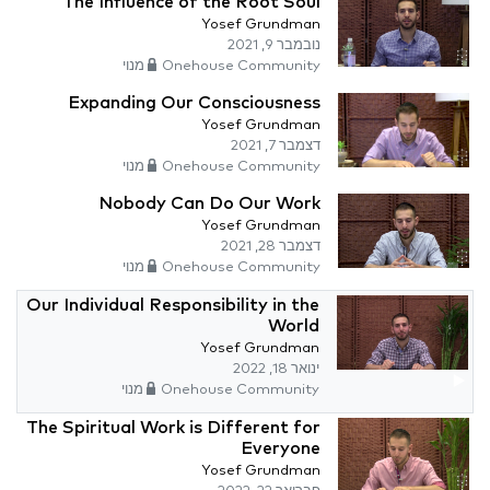
The Influence of the Root Soul
Yosef Grundman
נובמבר 9, 2021
Onehouse Community מנוי
Expanding Our Consciousness
Yosef Grundman
דצמבר 7, 2021
Onehouse Community מנוי
Nobody Can Do Our Work
Yosef Grundman
דצמבר 28, 2021
Onehouse Community מנוי
Our Individual Responsibility in the
World
Yosef Grundman
ינואר 18, 2022
Onehouse Community מנוי
The Spiritual Work is Different for
Everyone
Yosef Grundman