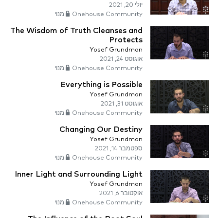
יולי 20, 2021
Onehouse Community מנוי
The Wisdom of Truth Cleanses and
Protects
Yosef Grundman
אוגוסט 24, 2021
Onehouse Community מנוי
Everything is Possible
Yosef Grundman
אוגוסט 31, 2021
Onehouse Community מנוי
Changing Our Destiny
Yosef Grundman
ספטמבר 14, 2021
Onehouse Community מנוי
Inner Light and Surrounding Light
Yosef Grundman
אוקטובר 6, 2021
Onehouse Community מנוי