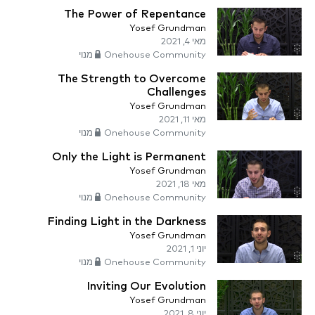
The Power of Repentance
Yosef Grundman
מאי 4, 2021
Onehouse Community מנוי
The Strength to Overcome
Challenges
Yosef Grundman
מאי 11, 2021
Onehouse Community מנוי
Only the Light is Permanent
Yosef Grundman
מאי 18, 2021
Onehouse Community מנוי
Finding Light in the Darkness
Yosef Grundman
יוני 1, 2021
Onehouse Community מנוי
Inviting Our Evolution
Yosef Grundman
יוני 8, 2021