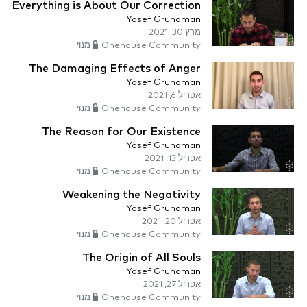
Everything is About Our Correction
Yosef Grundman
מרץ 30, 2021
Onehouse Community מנוי
The Damaging Effects of Anger
Yosef Grundman
אפריל 6, 2021
Onehouse Community מנוי
The Reason for Our Existence
Yosef Grundman
אפריל 13, 2021
Onehouse Community מנוי
Weakening the Negativity
Yosef Grundman
אפריל 20, 2021
Onehouse Community מנוי
The Origin of All Souls
Yosef Grundman
אפריל 27, 2021
Onehouse Community מנוי