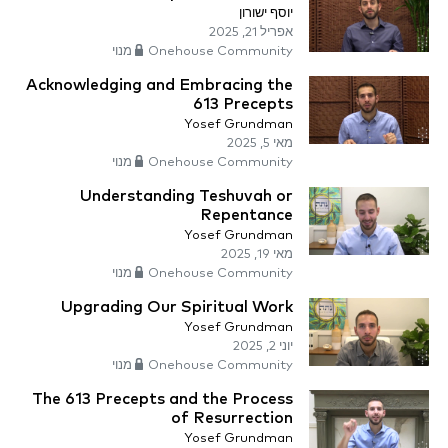
יוסף ישורון
אפריל 21, 2025
Onehouse Community מנוי
Acknowledging and Embracing the
613 Precepts
Yosef Grundman
מאי 5, 2025
Onehouse Community מנוי
Understanding Teshuvah or
Repentance
Yosef Grundman
מאי 19, 2025
Onehouse Community מנוי
Upgrading Our Spiritual Work
Yosef Grundman
יוני 2, 2025
Onehouse Community מנוי
The 613 Precepts and the Process
of Resurrection
Yosef Grundman