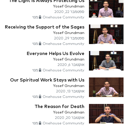
The Light is Always Protecting Us
Yosef Grundman
ספטמבר 22, 2020
Onehouse Community מנוי
Receiving the Support of the Sages
Yosef Grundman
ספטמבר 29, 2020
Onehouse Community מנוי
Everyone Helps Us Evolve
Yosef Grundman
אוקטובר 6, 2020
Onehouse Community מנוי
Our Spiritual Work Stays with Us
Yosef Grundman
אוקטובר 13, 2020
Onehouse Community מנוי
The Reason for Death
Yosef Grundman
אוקטובר 20, 2020
Onehouse Community מנוי