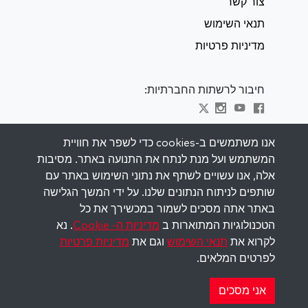
צור קשר
תנאי השימוש
מדיניות פרטיות
חיבור לרשתות החברתיות:
Visit kabbalah master classes
אנו משתמשים ב-cookies כדי לשפר את חוויית
המשתמש ועל מנת לנתח את התנועה באתר. מסיבות
השאר מעודכן
אלה, אנו עשויים לשתף את נתוני השימוש באתר עם
הירשם לרשימת התפוצה שלנו וקבל השראה
שותפים לניתוח הנתונים שלנו. על ידי המשך הגלישה
שבועית למייל שלך.
באתר אתה מסכים לשמור במכשירך את כל
הטכנולוגיות המתוארות ב
מדיניות ה- Cookie
. נא
הירשם
לקרוא את
תנאי השימוש
וגם את
מדיניות פרטיות
לפרטים המלאים.
Copyright © 2026 The Kabbalah Centre. All rights
reserved.
אני מסכים