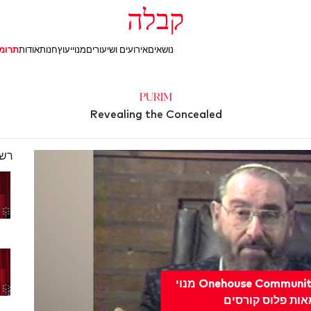
קבלה
נושאים
אירועים ושיעורים
מנוי
יעוץ
חנות
אודות
תרומ
Purim
Revealing the Concealed
רשי
לשדרג ל מנוי Onehouse Community מנוי
אות פלוס קורסים