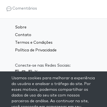
Comentários
Sobre
Contato
Termos e Condições
Política de Privacidade
Conecte-se nas Redes Sociais:
Usamos cookies para melhorar a experiência
Visit kabbalah master classes
do usuário e analisar o tráfego do site. Por
esses motivos, podemos compartilhar os
MANTENHA-SE ATUALIZADO
dados de uso do seu site com nossos
Se inscreva em nossa lista de email e
parceiros de análise. Ao continuar no site,
receba inspiração semanal entregue em
você concorda em armazenar em seu