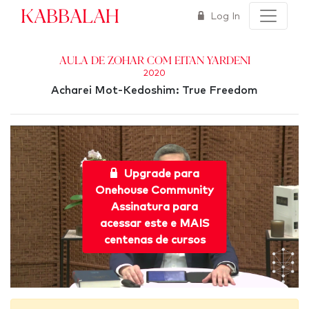
Kabbalah
Log In
Aula de Zohar com Eitan Yardeni
2020
Acharei Mot-Kedoshim: True Freedom
Upgrade para
Onehouse Community
Assinatura para
acessar este e MAIS
centenas de cursos