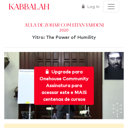
Kabbalah
Log In
Aula de Zohar com Eitan Yardeni
2020
Yitro: The Power of Humility
Upgrade para
Onehouse Community
Assinatura para
acessar este e MAIS
centenas de cursos