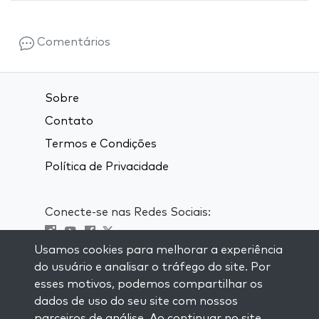
Comentários
Sobre
Contato
Termos e Condições
Política de Privacidade
Conecte-se nas Redes Sociais:
Usamos cookies para melhorar a experiência
Visit kabbalah master classes
do usuário e analisar o tráfego do site. Por
esses motivos, podemos compartilhar os
MANTENHA-SE ATUALIZADO
dados de uso do seu site com nossos
Se inscreva em nossa lista de email e
parceiros de análise. Ao continuar no site,