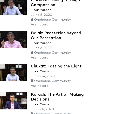
Pinchas: Healing through
Compassion
Eitan Yardeni
Julho 8, 2020
Onehouse Community
Assinatura
Balak: Protection beyond
Our Perception
Eitan Yardeni
Julho 2, 2020
Onehouse Community
Assinatura
Chukat: Tasting the Light
Eitan Yardeni
Junho 24, 2020
Onehouse Community
Assinatura
Korach: The Art of Making
Decisions
Eitan Yardeni
Junho 17, 2020