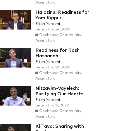
Assinatura
Ha'azinu: Readiness for
Yom Kippur
Eitan Yardeni
Setembro 24, 2020
Onehouse Community
Assinatura
Readiness for Rosh
Hashanah
Eitan Yardeni
Setembro 18, 2020
Onehouse Community
Assinatura
Nitzavim-Vayelech:
Purifying Our Hearts
Eitan Yardeni
Setembro 11, 2020
Onehouse Community
Assinatura
Ki Tavo: Sharing with