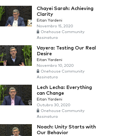
Chayei Sarah: Achieving
Clarity
Eitan Yardeni
Novembro 15, 2020
Onehouse Community
Assinatura
Vayera: Testing Our Real
Desire
Eitan Yardeni
Novembro 10, 2020
Onehouse Community
Assinatura
Lech Lecha: Everything
can Change
Eitan Yardeni
Outubro 30, 2020
Onehouse Community
Assinatura
Noach: Unity Starts with
Our Behavior