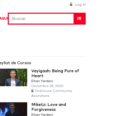
Log In
IR
AQUI
aylist de Cursos
Vayigash: Being Pure of
Heart
Eitan Yardeni
Dezembro 28, 2020
Onehouse Community
Assinatura
Miketz: Love and
Forgiveness
Eitan Yardeni