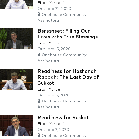
Eitan Yardeni
Outubro 22, 2020
Onehouse Community
Assinatura
Beresheet: Filling Our
Lives with True Blessings
Eitan Yardeni
Outubro 15, 2020
Onehouse Community
Assinatura
Readiness for Hoshanah
Rabbah: The Last Day of
Sukkot
Eitan Yardeni
Outubro 8, 2020
Onehouse Community
Assinatura
Readiness for Sukkot
Eitan Yardeni
Outubro 2, 2020
Onehouse Community