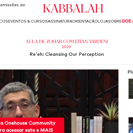
Kabbalah
smissões ao
ICOS
EVENTOS & CURSOS
ASSINATURA
ORIENTAÇÃO
LOJA
SOBRE
DOE 
Aula de Zohar com Eitan Yardeni
2020
Re'eh: Cleansing Our Perception
Pl
ra Onehouse Community
ra acessar este e MAIS