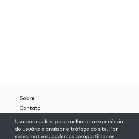
Sobre
Contato
Termos e Condições
Usamos cookies para melhorar a experiência
Política de Privacidade
do usuário e analisar o tráfego do site. Por
esses motivos, podemos compartilhar os