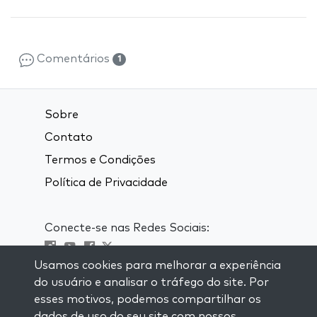
Comentários
1
Sobre
Contato
Termos e Condições
Política de Privacidade
Conecte-se nas Redes Sociais:
Usamos cookies para melhorar a experiência
Visit kabbalah master classes
do usuário e analisar o tráfego do site. Por
esses motivos, podemos compartilhar os
MANTENHA-SE ATUALIZADO
dados de uso do seu site com nossos