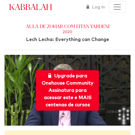
Kabbalah
Log In
Aula de Zohar com Eitan Yardeni
2020
Lech Lecha: Everything can Change
Upgrade para
Onehouse Community
Assinatura para
acessar este e MAIS
centenas de cursos