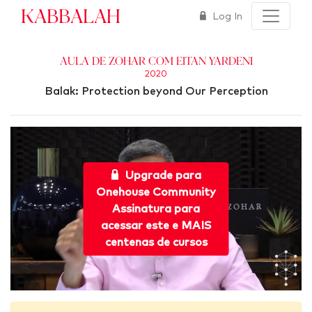
Kabbalah
Log In
Aula de Zohar com Eitan Yardeni
2020
Balak: Protection beyond Our Perception
Upgrade para
Onehouse Community
Assinatura para
acessar este e MAIS
centenas de cursos