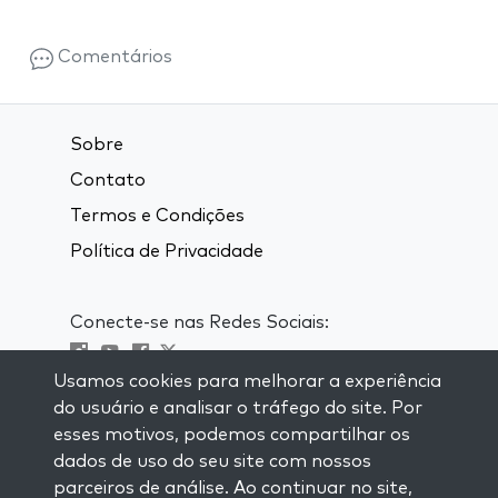
Comentários
Sobre
Contato
Termos e Condições
Política de Privacidade
Conecte-se nas Redes Sociais:
Usamos cookies para melhorar a experiência
Visit kabbalah master classes
do usuário e analisar o tráfego do site. Por
esses motivos, podemos compartilhar os
MANTENHA-SE ATUALIZADO
dados de uso do seu site com nossos
Se inscreva em nossa lista de email e
parceiros de análise. Ao continuar no site,