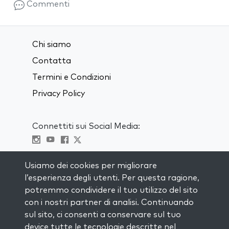
Commenti
Chi siamo
Contatta
Termini e Condizioni
Privacy Policy
Connettiti sui Social Media:
Visit kabbalah master classes
Usiamo dei cookies per migliorare
l’esperienza degli utenti. Per questa ragione,
RIMANI AGGIORNATO
potremmo condividere il tuo utilizzo del sito
Iscriviti alla nostra mailing list e ricevi
con i nostri partner di analisi. Continuando
ispirazione ogni settimana nella tua
sul sito, ci consenti a conservare sul tuo
casella di posta.
device tutte le tecnologie descritte nel