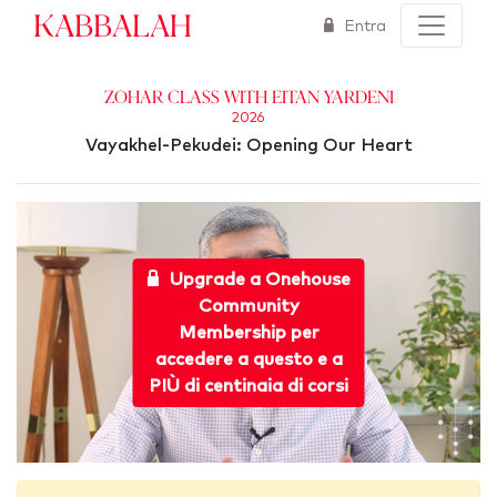
Kabbalah
Entra
Zohar Class with Eitan Yardeni
2026
Vayakhel-Pekudei: Opening Our Heart
Upgrade a Onehouse
Community
Membership per
accedere a questo e a
PIÙ di centinaia di corsi