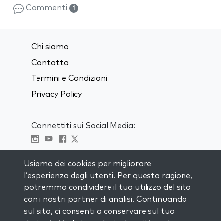
Commenti
1
Chi siamo
Contatta
Termini e Condizioni
Privacy Policy
Connettiti sui Social Media:
Visit kabbalah master classes
Usiamo dei cookies per migliorare
l’esperienza degli utenti. Per questa ragione,
RIMANI AGGIORNATO
potremmo condividere il tuo utilizzo del sito
Iscriviti alla nostra mailing list e ricevi
con i nostri partner di analisi. Continuando
ispirazione ogni settimana nella tua
sul sito, ci consenti a conservare sul tuo
casella di posta.