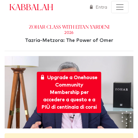
Kabbalah
Entra
Zohar Class with Eitan Yardeni
2026
Tazria-Metzora: The Power of Omer
Upgrade a Onehouse
Community
Membership per
accedere a questo e a
PIÙ di centinaia di corsi