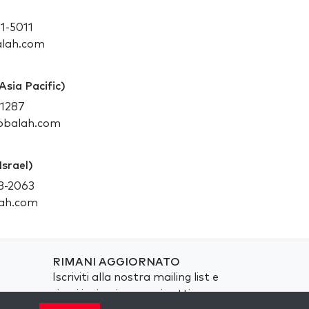
11-5011
alah.com
Asia Pacific)
-1287
abbalah.com
Israel)
23-2063
lah.com
RIMANI AGGIORNATO
Iscriviti alla nostra mailing list e
ricevi ispirazione ogni settimana