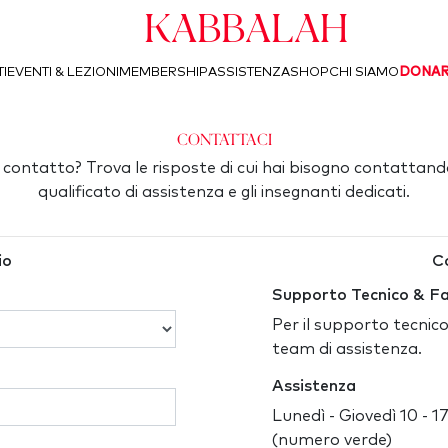
Kabbalah
I
EVENTI & LEZIONI
MEMBERSHIP
ASSISTENZA
SHOP
CHI SIAMO
DONA
Contattaci
n contatto? Trova le risposte di cui hai bisogno contattand
qualificato di assistenza e gli insegnanti dedicati.
io
Co
Supporto Tecnico & F
Per il supporto tecnico
team di assistenza.
Assistenza
Lunedì - Giovedì 10 - 1
(numero verde)