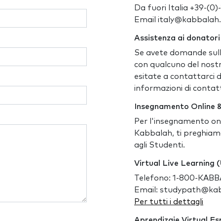
Da fuori Italia +39-(0
Email italy@kabbalah
Assistenza ai donatori
Se avete domande sull
con qualcuno del nostr
esitate a contattarci 
informazioni di conta
Insegnamento Online &
Per l'insegnamento onl
Kabbalah, ti preghiam
agli Studenti.
Virtual Live Learning
Telefono: 1-800-KABB
Email: studypath@ka
Per tutti i dettagli
Aprendizaje Virtual E