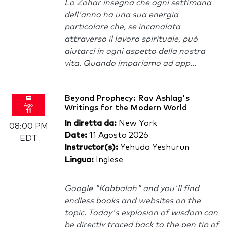
Lo Zohar insegna che ogni settimana
dell'anno ha una sua energia
particolare che, se incanalata
attraverso il lavoro spirituale, può
aiutarci in ogni aspetto della nostra
vita. Quando impariamo ad app...
Beyond Prophecy: Rav Ashlag's
Ago
Writings for the Modern World
11
In diretta da:
New York
08:00 PM
Date:
11 Agosto 2026
EDT
Instructor(s):
Yehuda Yeshurun
Lingua:
Inglese
Google "Kabbalah" and you'll find
endless books and websites on the
topic. Today's explosion of wisdom can
be directly traced back to the pen tip of