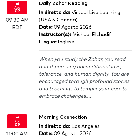
Daily Zohar Reading
Ago
09
In diretta da:
Virtual Live Learning
(USA & Canada)
09:30 AM
Date:
09 Agosto 2026
EDT
Instructor(s):
Michael Elchadif
Lingua:
Inglese
When you study the Zohar, you read
about pursuing unconditional love,
tolerance, and human dignity. You are
encouraged through profound stories
and teachings to temper your ego, to
embrace challenges,...
Morning Connection
Ago
09
In diretta da:
Los Angeles
Date:
09 Agosto 2026
11:00 AM