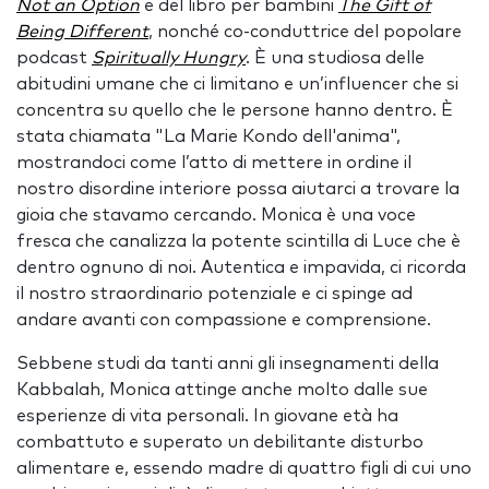
Not an Option
e del libro per bambini
The Gift of
Being Different
, nonché co-conduttrice del popolare
podcast
Spiritually Hungry
. È una studiosa delle
abitudini umane che ci limitano e un’influencer che si
concentra su quello che le persone hanno dentro. È
stata chiamata "La Marie Kondo dell'anima",
mostrandoci come l’atto di mettere in ordine il
nostro disordine interiore possa aiutarci a trovare la
gioia che stavamo cercando. Monica è una voce
fresca che canalizza la potente scintilla di Luce che è
dentro ognuno di noi. Autentica e impavida, ci ricorda
il nostro straordinario potenziale e ci spinge ad
andare avanti con compassione e comprensione.
Sebbene studi da tanti anni gli insegnamenti della
Kabbalah, Monica attinge anche molto dalle sue
esperienze di vita personali. In giovane età ha
combattuto e superato un debilitante disturbo
alimentare e, essendo madre di quattro figli di cui uno