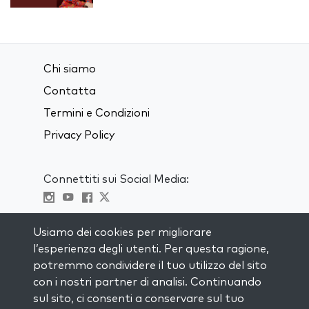
Chi siamo
Contatta
Termini e Condizioni
Privacy Policy
Connettiti sui Social Media:
Visit kabbalah master classes
Usiamo dei cookies per migliorare
l’esperienza degli utenti. Per questa ragione,
RIMANI AGGIORNATO
potremmo condividere il tuo utilizzo del sito
Iscriviti alla nostra mailing list e ricevi
con i nostri partner di analisi. Continuando
ispirazione ogni settimana nella tua
sul sito, ci consenti a conservare sul tuo