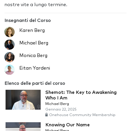
nostre vite a lungo termine.
Insegnanti del Corso
Karen Berg
Michael Berg
Monica Berg
Eitan Yardeni
Elenco delle parti del corso
Shemot: The Key to Awakening
Who I Am
Michael Berg
Gennaio 22, 2025
Onehouse Community Membership
Knowing Our Name
Michael Berg