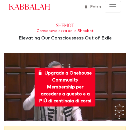
Kabbalah
Entra
Shemot
Consapevolezza dello Shabbat
Elevating Our Consciousness Out of Exile
Upgrade a Onehouse
Community
Membership per
accedere a questo e a
PIÙ di centinaia di corsi