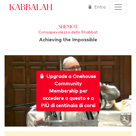
Kabbalah
Entra
Shemot
Consapevolezza dello Shabbat
Achieving the Impossible
Upgrade a Onehouse
Community
Membership per
accedere a questo e a
PIÙ di centinaia di corsi