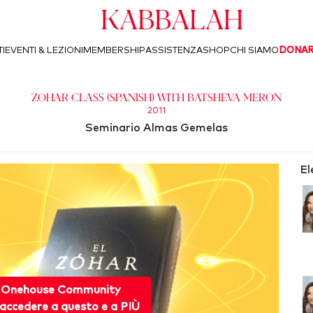
Kabbalah
I
EVENTI & LEZIONI
MEMBERSHIP
ASSISTENZA
SHOP
CHI SIAMO
DONA
Zohar Class (Spanish) with Batsheva Meron
2011
Seminario Almas Gemelas
El
 Onehouse Community
accedere a questo e a PIÙ