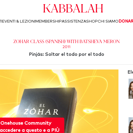
Kabbalah
I
EVENTI & LEZIONI
MEMBERSHIP
ASSISTENZA
SHOP
CHI SIAMO
DONA
Zohar Class (Spanish) with Batsheva Meron
2011
Pinjás: Soltar el todo por el todo
El
 Onehouse Community
accedere a questo e a PIÙ