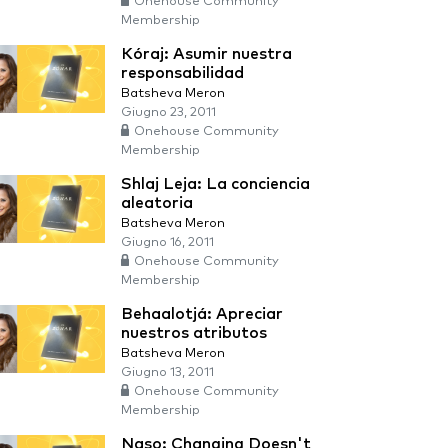
Onehouse Community
Membership
Kóraj: Asumir nuestra
responsabilidad
Batsheva Meron
Giugno 23, 2011
Onehouse Community
Membership
Shlaj Leja: La conciencia
aleatoria
Batsheva Meron
Giugno 16, 2011
Onehouse Community
Membership
Behaalotjá: Apreciar
nuestros atributos
Batsheva Meron
Giugno 13, 2011
Onehouse Community
Membership
Naso: Changing Doesn't