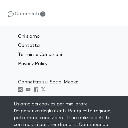
Commenti
1
Chi siamo
Contatta
Termini e Condizioni
Privacy Policy
Connettiti sui Social Media:
Visit kabbalah master classes
Usiamo dei cookies per migliorare
l’esperienza degli utenti. Per questa ragione,
RIMANI AGGIORNATO
potremmo condividere il tuo utilizzo del sito
Iscriviti alla nostra mailing list e ricevi
con i nostri partner di analisi. Continuando