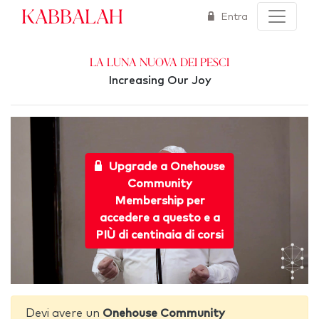
Kabbalah
Entra
La Luna Nuova dei Pesci
Increasing Our Joy
Upgrade a Onehouse
Community
Membership per
accedere a questo e a
PIÙ di centinaia di corsi
Devi avere un
Onehouse Community