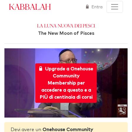
Kabbalah
Entra
La Luna Nuova dei Pesci
The New Moon of Pisces
Upgrade a Onehouse
Community
Membership per
accedere a questo e a
PIÙ di centinaia di corsi
Devi avere un
Onehouse Community