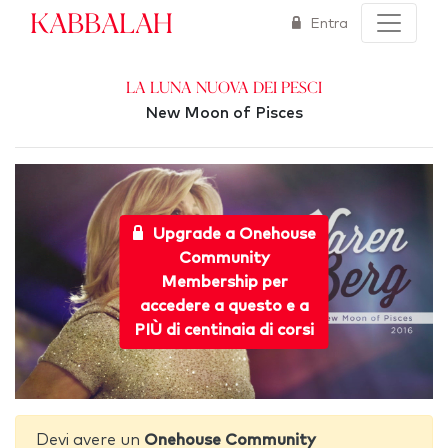
Kabbalah
Entra
La Luna Nuova dei Pesci
New Moon of Pisces
Upgrade a Onehouse
Community
Membership per
accedere a questo e a
PIÙ di centinaia di corsi
Devi avere un
Onehouse Community