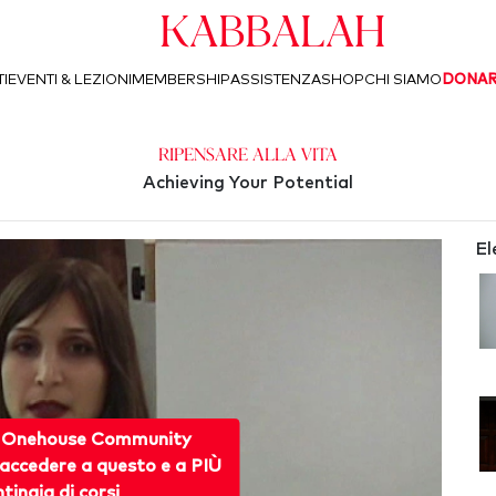
Kabbalah
I
EVENTI & LEZIONI
MEMBERSHIP
ASSISTENZA
SHOP
CHI SIAMO
DONA
Ripensare alla Vita
Achieving Your Potential
El
 Onehouse Community
accedere a questo e a PIÙ
ntinaia di corsi