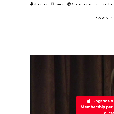
italiano
Sedi
Collegamenti in Diretta
ARGOMENT
Upgrade a
Membership per 
di ce