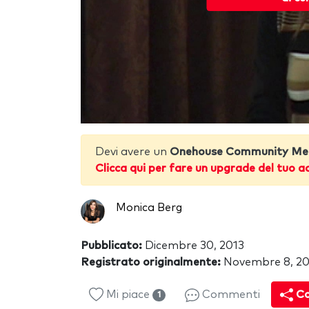
Devi avere un
Onehouse Community Me
Clicca qui per fare un upgrade del tuo a
Monica Berg
Pubblicato:
Dicembre 30, 2013
Registrato originalmente:
Novembre 8, 2
Mi piace
Commenti
Co
1