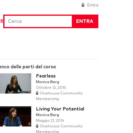
Entra
ENTRA
RE
enco delle parti del corso
Fearless
Monica Berg
Ottobre 12, 2015
Onehouse Community
Membership
Living Your Potential
Monica Berg
Maggio 21, 2014
Onehouse Community
Membership