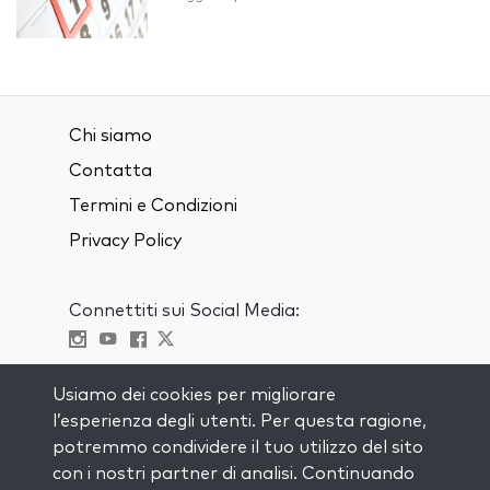
Chi siamo
Contatta
Termini e Condizioni
Privacy Policy
Connettiti sui Social Media:
Visit kabbalah master classes
Usiamo dei cookies per migliorare
l’esperienza degli utenti. Per questa ragione,
RIMANI AGGIORNATO
potremmo condividere il tuo utilizzo del sito
Iscriviti alla nostra mailing list e ricevi
con i nostri partner di analisi. Continuando