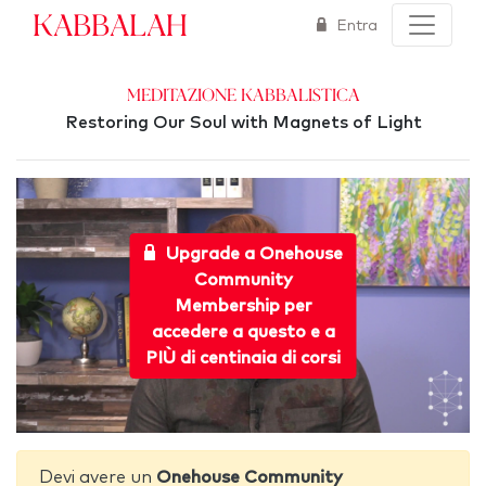
Kabbalah
Entra
Meditazione Kabbalistica
Restoring Our Soul with Magnets of Light
Upgrade a Onehouse
Community
Membership per
accedere a questo e a
PIÙ di centinaia di corsi
Devi avere un
Onehouse Community