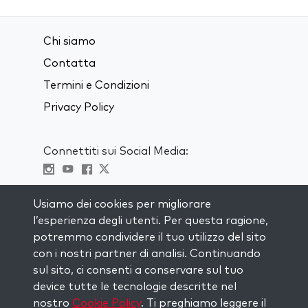
Chi siamo
Contatta
Termini e Condizioni
Privacy Policy
Connettiti sui Social Media:
Visit kabbalah master classes
Usiamo dei cookies per migliorare
l’esperienza degli utenti. Per questa ragione,
RIMANI AGGIORNATO
potremmo condividere il tuo utilizzo del sito
Iscriviti alla nostra mailing list e ricevi
con i nostri partner di analisi. Continuando
ispirazione ogni settimana nella tua
sul sito, ci consenti a conservare sul tuo
casella di posta.
device tutte le tecnologie descritte nel
nostro
Cookie Policy
. Ti preghiamo leggere il