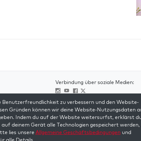
Verbindung über soziale Medien:
Visit kabbalah master classes
 Benutzerfreundlichkeit zu verbessern und den Website-
iesen Gründen können wir deine Website-Nutzungsdaten a
en
eben. Indem du auf der Website weitersurfst, erklärst d
mungen
 auf deinem Gerät alle Technologien gespeichert werden, 
itte lies unsere
Allgemeine Geschäftsbedingungen
und
ür alle Details.
served.