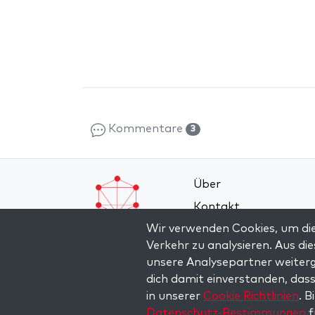
Kommentare
3
Über
Kontakt
Wir verwenden Cookies, um die
Allgemeine
Verkehr zu analysieren. Aus d
Geschäftsbedingung
unsere Analysepartner weiterg
Datenschutz-Bestim
dich damit einverstanden, dass
in unserer
Cookie Richtlinien
. B
Datenschutz-Bestimmungen
f
Copyright © 2026 The Kabbalah Centre. All rights re