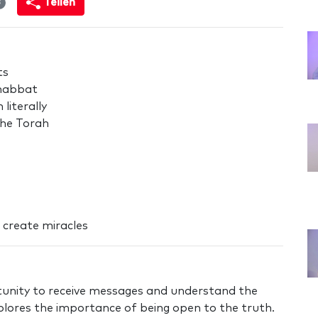
Teilen
3
ts
Shabbat
literally
 the Torah
create miracles
tunity to receive messages and understand the
xplores the importance of being open to the truth.