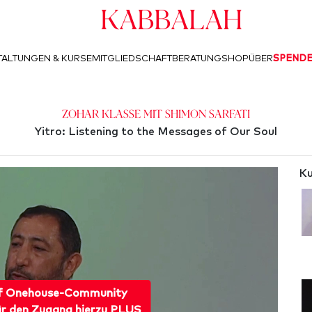
Kabbalah
ALTUNGEN & KURSE
MITGLIEDSCHAFT
BERATUNG
SHOP
ÜBER
SPEND
Zohar Klasse mit Shimon Sarfati
Yitro: Listening to the Messages of Our Soul
Ku
f Onehouse-Community
ür den Zugang hierzu PLUS