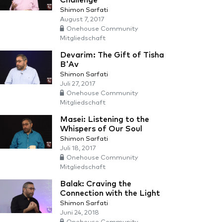
Challenge
Shimon Sarfati
August 7, 2017
Onehouse Community
Mitgliedschaft
Devarim: The Gift of Tisha
B'Av
Shimon Sarfati
Juli 27, 2017
Onehouse Community
Mitgliedschaft
Masei: Listening to the
Whispers of Our Soul
Shimon Sarfati
Juli 18, 2017
Onehouse Community
Mitgliedschaft
Balak: Craving the
Connection with the Light
Shimon Sarfati
Juni 24, 2018