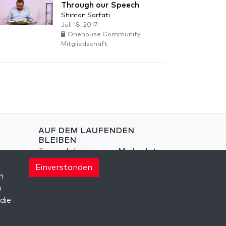
Through our Speech
Shimon Sarfati
Juli 18, 2017
Onehouse Community
Mitgliedschaft
AUF DEM LAUFENDEN
BLEIBEN
Trage dich in unsere Mailingliste
ein und erhalte wöchentlich
Einverstanden
neue Anregungen in deinem
n
Posteingang.
u
die
Anmelden