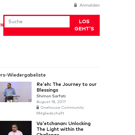
Anmelden
LOS
EN
GEHT'S
rs-Wiedergabeliste
Re'eh: The Journey to our
Blessings
Shimon Sarfati
August 18, 2017
Onehouse Community
Mitgliedschaft
Va'etchanan: Unlocking
The Light within the