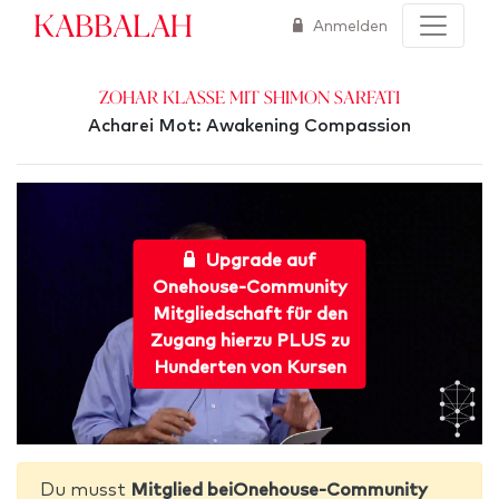
Kabbalah
Anmelden
Zohar Klasse mit Shimon Sarfati
Acharei Mot: Awakening Compassion
Upgrade auf
Onehouse-Community
Mitgliedschaft für den
Zugang hierzu PLUS zu
Hunderten von Kursen
Du musst
Mitglied beiOnehouse-Community