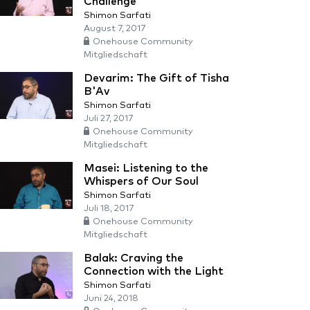
Challenge
Shimon Sarfati
August 7, 2017
Onehouse Community
Mitgliedschaft
Devarim: The Gift of Tisha
B'Av
Shimon Sarfati
Juli 27, 2017
Onehouse Community
Mitgliedschaft
Masei: Listening to the
Whispers of Our Soul
Shimon Sarfati
Juli 18, 2017
Onehouse Community
Mitgliedschaft
Balak: Craving the
Connection with the Light
Shimon Sarfati
Juni 24, 2018