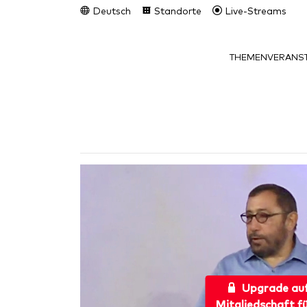
Deutsch
Standorte
Live-Streams
THEMEN
VERANST
Upgrade au
Mitgliedschaft f