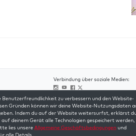
Verbindung über soziale Medien:
Visit kabbalah master classes
 Benutzerfreundlichkeit zu verbessern und den Website-
iesen Gründen können wir deine Website-Nutzungsdaten a
en
eben. Indem du auf der Website weitersurfst, erklärst d
mungen
 auf deinem Gerät alle Technologien gespeichert werden, 
itte lies unsere
Allgemeine Geschäftsbedingungen
und
ür alle Details.
served.