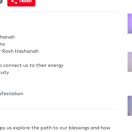
Teilen
3
ashanah
ons
or Rosh Hashanah
o connect us to their energy
uity
ifestation
lps us explore the path to our blessings and how