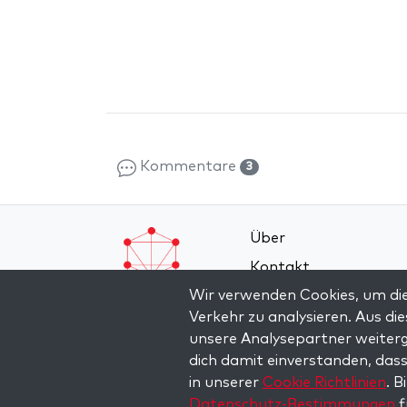
Kommentare
3
Über
Kontakt
Wir verwenden Cookies, um die
Allgemeine
Verkehr zu analysieren. Aus d
Geschäftsbedingung
unsere Analysepartner weiterg
Datenschutz-Bestim
dich damit einverstanden, dass
in unserer
Cookie Richtlinien
. B
Datenschutz-Bestimmungen
f
Copyright © 2026 The Kabbalah Centre. All rights re