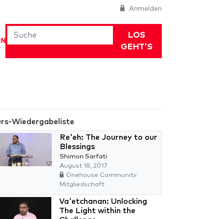
Anmelden
LOS
EN
GEHT'S
rs-Wiedergabeliste
Re'eh: The Journey to our
Blessings
Shimon Sarfati
August 18, 2017
Onehouse Community
Mitgliedschaft
Va'etchanan: Unlocking
The Light within the