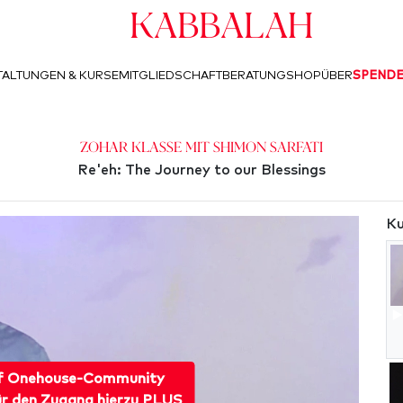
Kabbalah
ALTUNGEN & KURSE
MITGLIEDSCHAFT
BERATUNG
SHOP
ÜBER
SPEND
Zohar Klasse mit Shimon Sarfati
Re'eh: The Journey to our Blessings
Ku
f Onehouse-Community
ür den Zugang hierzu PLUS