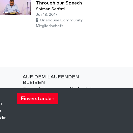
Through our Speech
Shimon Sarfati
Juli 18, 2017
Onehouse Community
Mitgliedschaft
AUF DEM LAUFENDEN
BLEIBEN
Trage dich in unsere Mailingliste
ein und erhalte wöchentlich
Einverstanden
neue Anregungen in deinem
n
Posteingang.
u
die
Anmelden