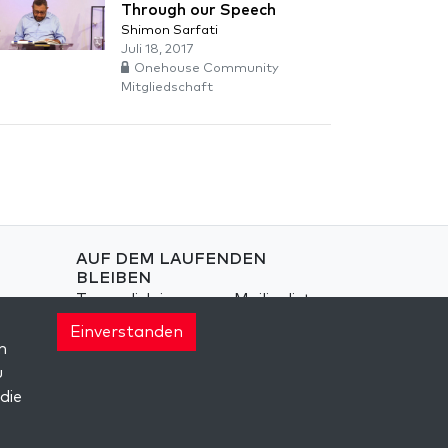
Through our Speech
Shimon Sarfati
Juli 18, 2017
Onehouse Community
Mitgliedschaft
AUF DEM LAUFENDEN
BLEIBEN
Trage dich in unsere Mailingliste
ein und erhalte wöchentlich
Einverstanden
neue Anregungen in deinem
n
Posteingang.
u
die
Anmelden