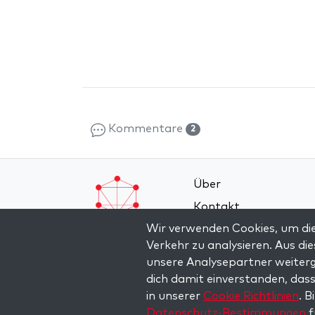
Kommentare
2
Über
Kontakt
Wir verwenden Cookies, um die
Allgemeine
Verkehr zu analysieren. Aus d
Geschäftsbedingung
unsere Analysepartner weiterg
Datenschutz-Bestim
dich damit einverstanden, dass
in unserer
Cookie Richtlinien
. B
Datenschutz-Bestimmungen
f
Copyright © 2026 The Kabbalah Centre. All rights re