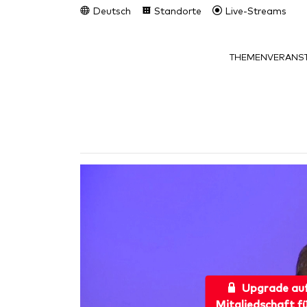
Deutsch
Standorte
Live-Streams
THEMEN
VERANST
Upgrade au
Mitgliedschaft f