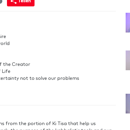
Teilen
2
ire
orld
of the Creator
 Life
certainty not to solve our problems
 from the portion of Ki Tisa that help us