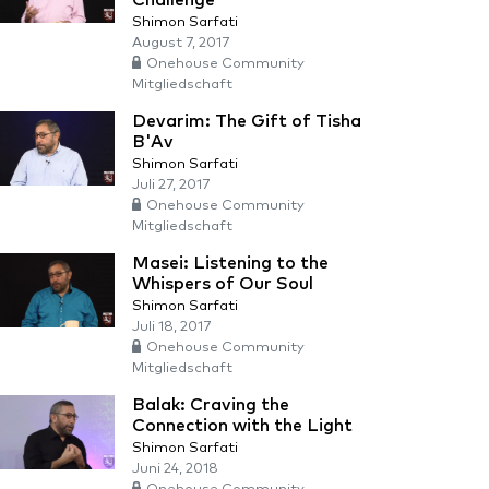
Challenge
Shimon Sarfati
August 7, 2017
Onehouse Community
Mitgliedschaft
Devarim: The Gift of Tisha
B'Av
Shimon Sarfati
Juli 27, 2017
Onehouse Community
Mitgliedschaft
Masei: Listening to the
Whispers of Our Soul
Shimon Sarfati
Juli 18, 2017
Onehouse Community
Mitgliedschaft
Balak: Craving the
Connection with the Light
Shimon Sarfati
Juni 24, 2018