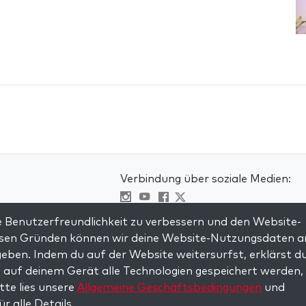
Verbindung über soziale Medien:
Visit kabbalah master classes
 Benutzerfreundlichkeit zu verbessern und den Website-
iesen Gründen können wir deine Website-Nutzungsdaten a
en
eben. Indem du auf der Website weitersurfst, erklärst d
mungen
 auf deinem Gerät alle Technologien gespeichert werden, 
itte lies unsere
Allgemeine Geschäftsbedingungen
und
ür alle Details.
served.