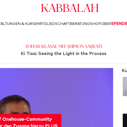
Kabbalah
ALTUNGEN & KURSE
MITGLIEDSCHAFT
BERATUNG
SHOP
ÜBER
SPEND
Zohar Klasse mit Shimon Sarfati
Ki Tisa: Seeing the Light in the Process
Ku
f Onehouse-Community
ür den Zugang hierzu PLUS