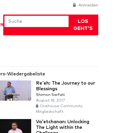
Anmelden
LOS
EN
GEHT'S
rs-Wiedergabeliste
Re'eh: The Journey to our
Blessings
Shimon Sarfati
August 18, 2017
Onehouse Community
Mitgliedschaft
Va'etchanan: Unlocking
The Light within the