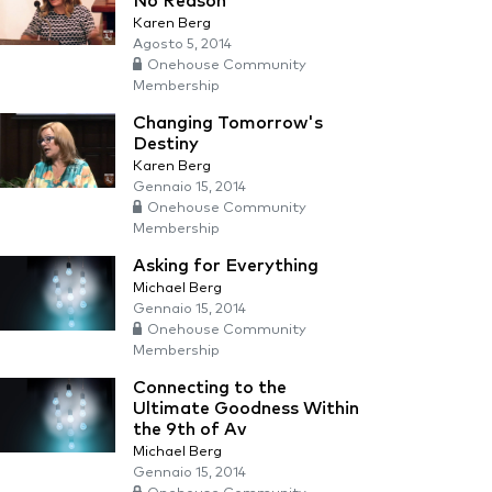
No Reason
Karen Berg
Agosto 5, 2014
Onehouse Community
Membership
Changing Tomorrow's
Destiny
Karen Berg
Gennaio 15, 2014
Onehouse Community
Membership
Asking for Everything
Michael Berg
Gennaio 15, 2014
Onehouse Community
Membership
Connecting to the
Ultimate Goodness Within
the 9th of Av
Michael Berg
Gennaio 15, 2014