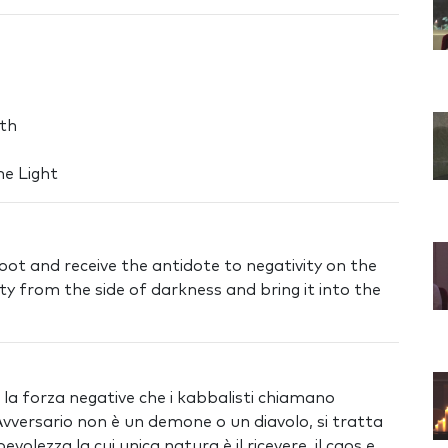
ath
he Light
ot and receive the antidote to negativity on the
ty from the side of darkness and bring it into the
ui la forza negative che i kabbalisti chiamano
’Avversario non è un demone o un diavolo, si tratta
olezza la cui unica natura è il ricevere, il caos e