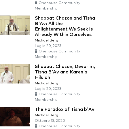
Onehouse Community
Membership
Shabbat Chazon and Tisha
B'Av: All the
Enlightenment We Seek Is
Already Within Ourselves
Michael Berg
Luglio 20, 2023
Onehouse Community
Membership
Shabbat Chazon, Devarim,
Tisha B'Av and Karen's
Hilulah
Michael Berg
Luglio 20, 2023
Onehouse Community
Membership
The Paradox of Tisha b'Av
Michael Berg
Ottobre 13, 2020
Onehouse Community