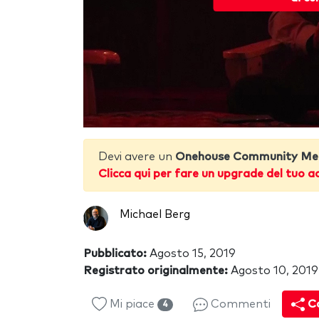
Devi avere un
Onehouse Community Me
Clicca qui per fare un upgrade del tuo a
Michael Berg
Pubblicato:
Agosto 15, 2019
Registrato originalmente:
Agosto 10, 2019
Mi piace
Commenti
Co
4