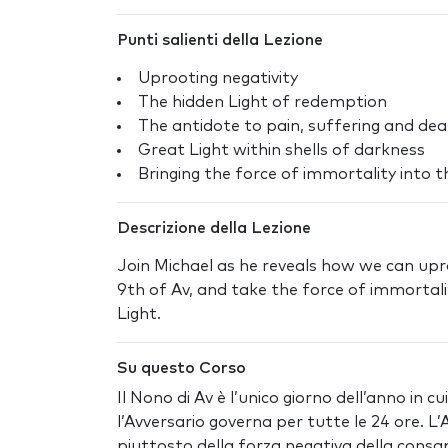
Punti salienti della Lezione
Uprooting negativity
The hidden Light of redemption
The antidote to pain, suffering and de
Great Light within shells of darkness
Bringing the force of immortality into t
Descrizione della Lezione
Join Michael as he reveals how we can upro
9th of Av, and take the force of immortali
Light.
Su questo Corso
Il Nono di Av è l’unico giorno dell’anno in c
l’Avversario governa per tutte le 24 ore. L
piuttosto della forza negativa della consapev