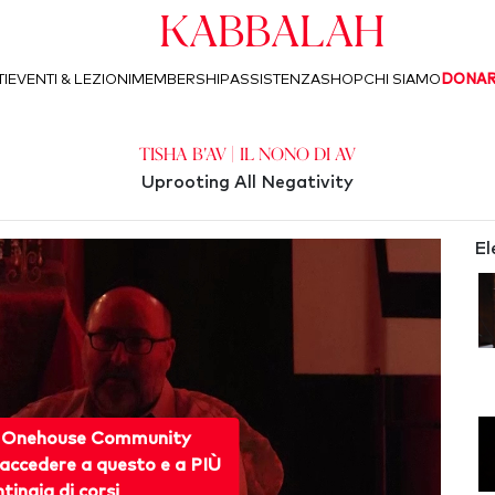
Kabbalah
I
EVENTI & LEZIONI
MEMBERSHIP
ASSISTENZA
SHOP
CHI SIAMO
DONA
Tisha b'Av | Il Nono di Av
Uprooting All Negativity
El
 Onehouse Community
accedere a questo e a PIÙ
ntinaia di corsi