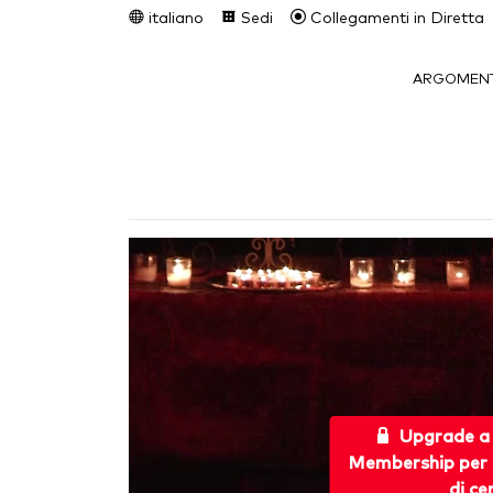
italiano
Sedi
Collegamenti in Diretta
ARGOMENT
Upgrade a
Membership per 
di ce