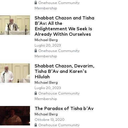
Onehouse Community
Membership
Shabbat Chazon and Tisha
B'Av: All the
Enlightenment We Seek Is
Already Within Ourselves
Michael Berg
Luglio 20, 2023
Onehouse Community
Membership
Shabbat Chazon, Devarim,
Tisha B'Av and Karen's
Hilulah
Michael Berg
Luglio 20, 2023
Onehouse Community
Membership
The Paradox of Tisha b'Av
Michael Berg
Ottobre 13, 2020
Onehouse Community