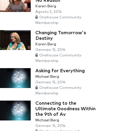
No Reason
Karen Berg
Agosto 5, 2014
Onehouse Community
Membership
Changing Tomorrow's
Destiny
Karen Berg
Gennaio 15, 2014
Onehouse Community
Membership
Asking for Everything
Michael Berg
Gennaio 15, 2014
Onehouse Community
Membership
Connecting to the
Ultimate Goodness Within
the 9th of Av
Michael Berg
Gennaio 15, 2014