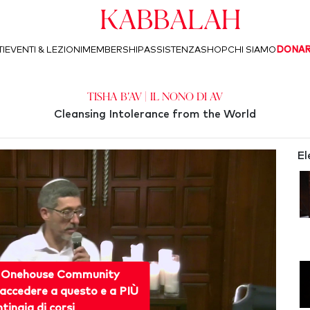
Kabbalah
I
EVENTI & LEZIONI
MEMBERSHIP
ASSISTENZA
SHOP
CHI SIAMO
DONA
Tisha b'Av | Il Nono di Av
Cleansing Intolerance from the World
El
 Onehouse Community
accedere a questo e a PIÙ
ntinaia di corsi