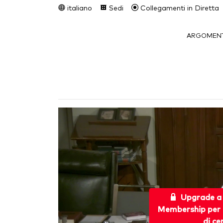
italiano
Sedi
Collegamenti in Diretta
ARGOMENT
Upgrade a
Membership per 
di ce