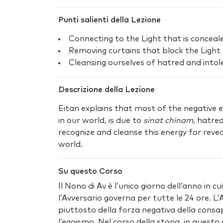
Punti salienti della Lezione
Connecting to the Light that is conceale
Removing curtains that block the Light
Cleansing ourselves of hatred and into
Descrizione della Lezione
Eitan explains that most of the negative 
in our world, is due to
sinat chinam,
hatred
recognize and cleanse this energy for revea
world.
Su questo Corso
Il Nono di Av è l’unico giorno dell’anno in c
l’Avversario governa per tutte le 24 ore. L
piuttosto della forza negativa della consapev
l’egoismo. Nel corso della storia, in questo 