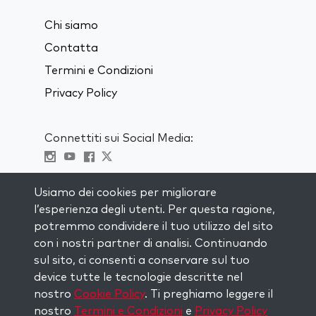
Chi siamo
Contatta
Termini e Condizioni
Privacy Policy
Connettiti sui Social Media:
Visit kabbalah master classes
Usiamo dei cookies per migliorare
l’esperienza degli utenti. Per questa ragione,
RIMANI AGGIORNATO
potremmo condividere il tuo utilizzo del sito
Iscriviti alla nostra mailing list e ricevi
con i nostri partner di analisi. Continuando
ispirazione ogni settimana nella tua
sul sito, ci consenti a conservare sul tuo
casella di posta.
device tutte le tecnologie descritte nel
nostro
Cookie Policy
. Ti preghiamo leggere il
Iscriviti
nostro
Termini e Condizioni
e
Privacy Policy