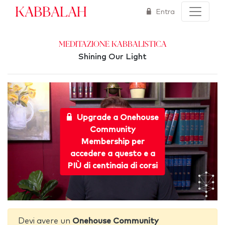
Kabbalah
Entra
Meditazione Kabbalistica
Shining Our Light
Upgrade a Onehouse
Community
Membership per
accedere a questo e a
PIÙ di centinaia di corsi
Devi avere un
Onehouse Community