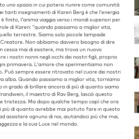
o uno spazio in cui potersi riunire come comunità
ei tanti insegnamenti di Karen Berg è che l'energia
 finito, l'anima viaggia verso i mondi superiori per
parole di Karen: "quando passiamo a miglior vita,
quello terrestre. Siamo solo piccole lampade
del Creatore. Non abbiamo davvero bisogno di dire
n cessa mai di esistere, ma trova un nuovo
i nostri nonni negli occhi dei nostri figli, proprio
 ogni primavera. L'amore che sperimentiamo non
. Può sempre essere ritrovato nel cuore dei nostri
nuova alba. Quando passiamo a miglior vita, torniamo
o in grado di brillare ancora di più di quanto siamo
 Brandwein, il maestro di Rav Berg, lasciò questo
de tristezza. Ma dopo qualche tempo capì che ora
 più di quanto avrebbe mai potuto fare in questo
assistere ognuno di noi, aiutandoci più che mai,
aggezza e la sua Luce nel mondo.