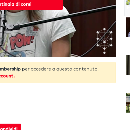
ntinaia di corsi
mbership
per accedere a questo contenuto.
ccount.
ondividi