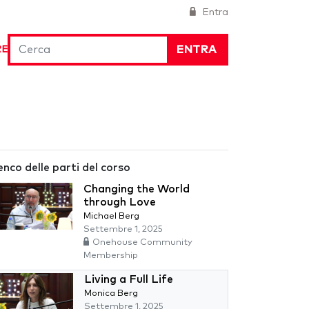
Entra
ENTRA
RE
enco delle parti del corso
Changing the World
through Love
Michael Berg
Settembre 1, 2025
Onehouse Community
Membership
Living a Full Life
Monica Berg
Settembre 1, 2025