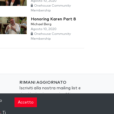
Agosto 10, 2020
Onehouse Community
Membership
Honoring Karen Part 8
Michael Berg
Agosto 10, 2020
Onehouse Community
Membership
RIMANI AGGIORNATO
Iscriviti alla nostra mailing list e
ricevi ispirazione ogni settimana
nella tua casella di posta.
o
Accetto
Iscriviti
y
. Ti