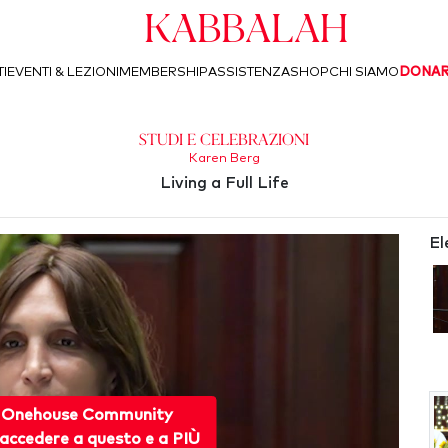
Kabbalah
I
EVENTI & LEZIONI
MEMBERSHIP
ASSISTENZA
SHOP
CHI SIAMO
DONA
Studi e Celebrazioni
Karen Berg
Living a Full Life
El
 Onehouse Community
accedere a questo e a PIÙ