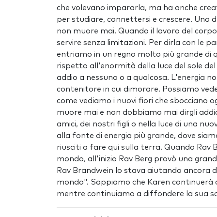
che volevano impararla, ma ha anche creat
per studiare, connettersi e crescere. Uno d
non muore mai. Quando il lavoro del corpo è
servire senza limitazioni. Per dirla con le 
entriamo in un regno molto più grande di 
rispetto all'enormità della luce del sole 
addio a nessuno o a qualcosa. L'energia no
contenitore in cui dimorare. Possiamo vedere 
come vediamo i nuovi fiori che sbocciano
muore mai e non dobbiamo mai dirgli addio
amici, dei nostri figli o nella luce di una 
alla fonte di energia più grande, dove siam
riusciti a fare qui sulla terra. Quando Rav
mondo, all'inizio Rav Berg provò una gran
Rav Brandwein lo stava aiutando ancora di
mondo". Sappiamo che Karen continuerà ad 
mentre continuiamo a diffondere la sua s