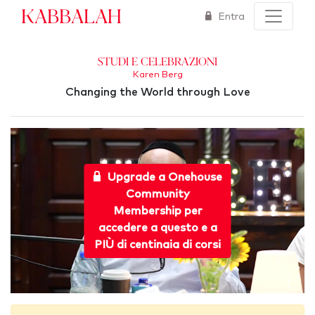
Kabbalah
Entra
Studi e Celebrazioni
Karen Berg
Changing the World through Love
Upgrade a Onehouse
Community
Membership per
accedere a questo e a
PIÙ di centinaia di corsi