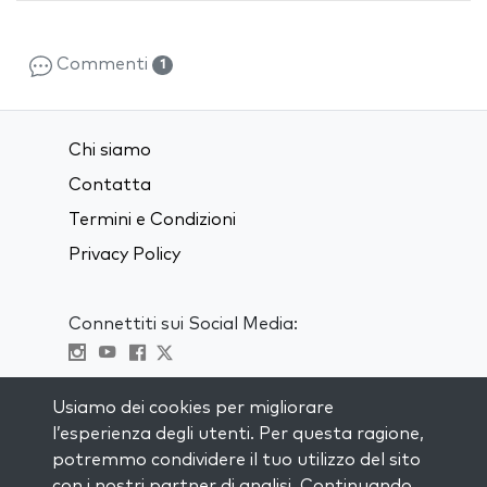
Commenti
1
Chi siamo
Contatta
Termini e Condizioni
Privacy Policy
Connettiti sui Social Media:
Visit kabbalah master classes
Usiamo dei cookies per migliorare
l’esperienza degli utenti. Per questa ragione,
RIMANI AGGIORNATO
potremmo condividere il tuo utilizzo del sito
Iscriviti alla nostra mailing list e ricevi
con i nostri partner di analisi. Continuando