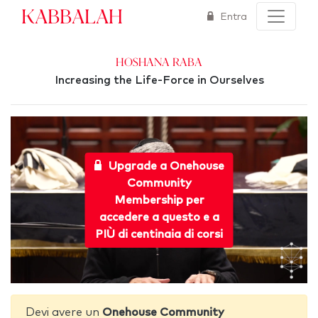
Kabbalah
Entra
Hoshana Raba
Increasing the Life-Force in Ourselves
Upgrade a Onehouse
Community
Membership per
accedere a questo e a
PIÙ di centinaia di corsi
Devi avere un
Onehouse Community