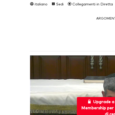
italiano
Sedi
Collegamenti in Diretta
ARGOMENT
Upgrade a
Membership per 
di ce