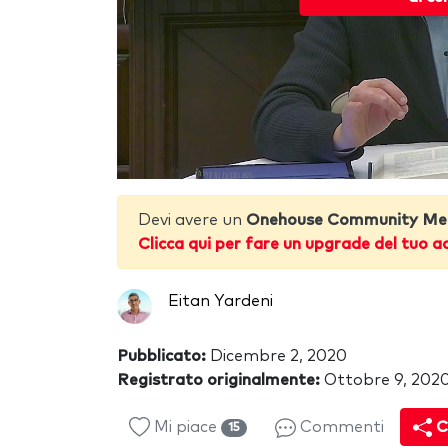
Devi avere un
Onehouse Community Me
Clicca qui per fare un upgrade del tuo a
Eitan Yardeni
Pubblicato:
Dicembre 2, 2020
Registrato originalmente:
Ottobre 9, 202
Mi piace
Commenti
C
15