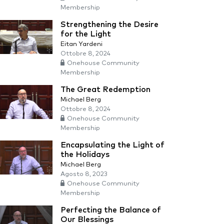
Membership
Strengthening the Desire
for the Light
Eitan Yardeni
Ottobre 8, 2024
Onehouse Community
Membership
The Great Redemption
Michael Berg
Ottobre 8, 2024
Onehouse Community
Membership
Encapsulating the Light of
the Holidays
Michael Berg
Agosto 8, 2023
Onehouse Community
Membership
Perfecting the Balance of
Our Blessings