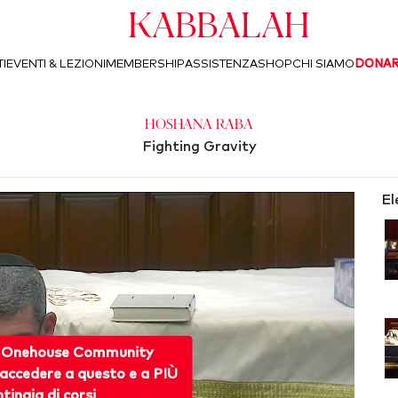
Kabbalah
I
EVENTI & LEZIONI
MEMBERSHIP
ASSISTENZA
SHOP
CHI SIAMO
DONA
Hoshana Raba
Fighting Gravity
El
 Onehouse Community
accedere a questo e a PIÙ
ntinaia di corsi