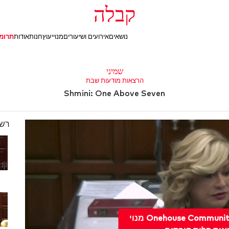
קבלה
נושאים
אירועים ושיעורים
מנוי
יעוץ
חנות
אודות
תרומ
שמיני
הרצאות מודעות שבת
Shmini: One Above Seven
רשי
לשדרג ל מנוי Onehouse Community מנוי