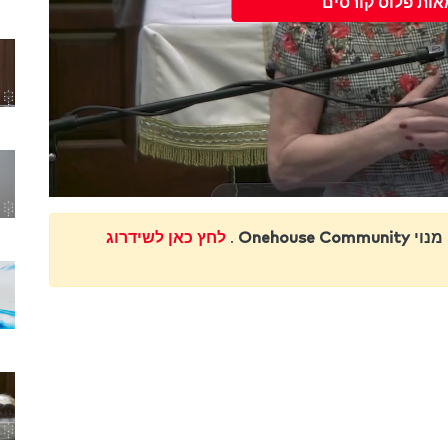
אות פלוס קורסים
Onehouse Communi
.
לחץ כאן לשידרוג