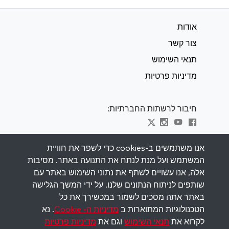
אודות
צור קשר
תנאי השימוש
מדיניות פרטיות
חיבור לרשתות החברתיות:
Visit kabbalah master classes
אנו משתמשים ב-cookies כדי לשפר את חוויית
המשתמש ועל מנת לנתח את התנועה באתר. מסיבות
השאר מעודכן
אלה, אנו עשויים לשתף את נתוני השימוש באתר עם
הירשם לרשימת התפוצה שלנו וקבל השראה
שותפים לניתוח הנתונים שלנו. על ידי המשך הגלישה
שבועית למייל שלך.
באתר אתה מסכים לשמור במכשירך את כל
הטכנולוגיות המתוארות ב
מדיניות ה- Cookie
. נא
הירשם
לקרוא את
תנאי השימוש
וגם את
מדיניות פרטיות