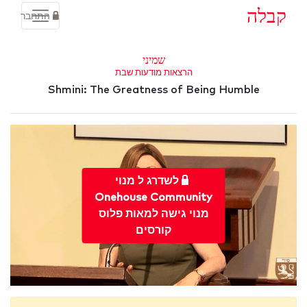
קבלה
התחבר
שמיני
הרצאות מודעות שבת
Shmini: The Greatness of Being Humble
לשדרג ל מנוי
Onehouse Community
מנוי גישה למאות פלוס
קורסים