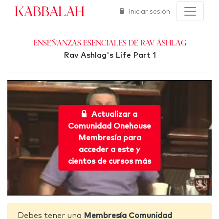
Kabbalah
Iniciar sesión
Enseñanzas esenciales de Rav Áshlag
Rav Ashlag's Life Part 1
Actualizar a
Comunidad Onehouse
Membresía para
acceder a este y
cientos de cursos más
Debes tener una
Membresía Comunidad