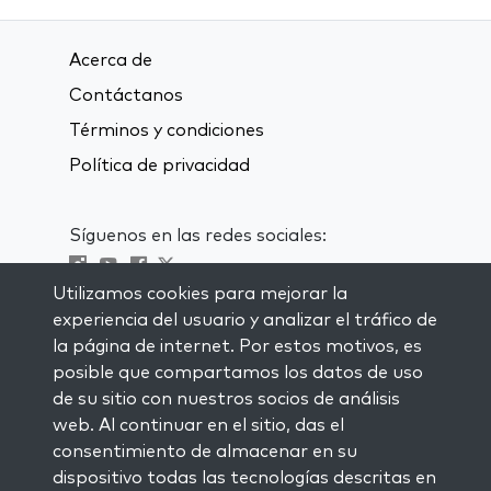
Acerca de
Contáctanos
Términos y condiciones
Política de privacidad
Síguenos en las redes sociales:
Utilizamos cookies para mejorar la
Visit kabbalah master classes
experiencia del usuario y analizar el tráfico de
la página de internet. Por estos motivos, es
MANTENTE AL CORRIENTE
posible que compartamos los datos de uso
Subscríbete a nuestra lista de
de su sitio con nuestros socios de análisis
correspondencia y recibe inspiración
web. Al continuar en el sitio, das el
semanal directamente en tu bandeja de
consentimiento de almacenar en su
entrada.
dispositivo todas las tecnologías descritas en