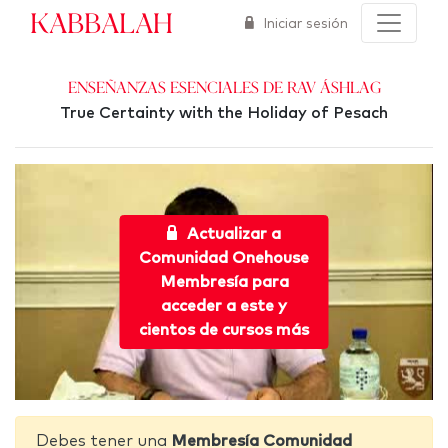
Kabbalah
Iniciar sesión
Enseñanzas esenciales de Rav Áshlag
True Certainty with the Holiday of Pesach
Actualizar a
Comunidad Onehouse
Membresía para
acceder a este y
cientos de cursos más
Debes tener una
Membresía Comunidad