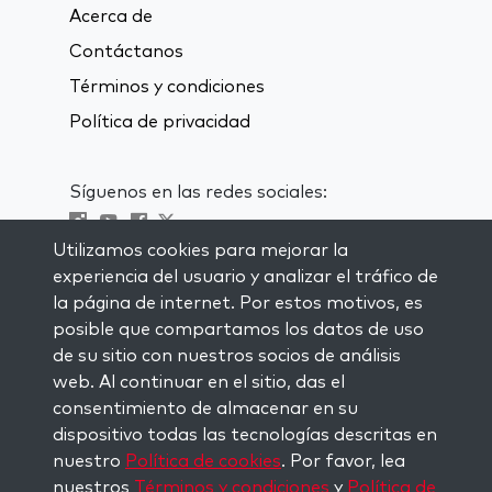
Acerca de
Contáctanos
Términos y condiciones
Política de privacidad
Síguenos en las redes sociales:
Utilizamos cookies para mejorar la
Visit kabbalah master classes
experiencia del usuario y analizar el tráfico de
la página de internet. Por estos motivos, es
MANTENTE AL CORRIENTE
posible que compartamos los datos de uso
Subscríbete a nuestra lista de
de su sitio con nuestros socios de análisis
correspondencia y recibe inspiración
web. Al continuar en el sitio, das el
semanal directamente en tu bandeja de
consentimiento de almacenar en su
entrada.
dispositivo todas las tecnologías descritas en
nuestro
Política de cookies
. Por favor, lea
Subscríbete
nuestros
Términos y condiciones
y
Política de