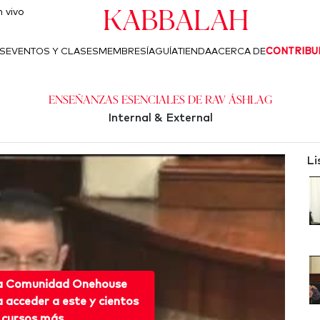
Kabbalah
 vivo
S
EVENTOS Y CLASES
MEMBRESÍA
GUÍA
TIENDA
ACERCA DE
CONTRIBU
Enseñanzas esenciales de Rav Áshlag
Internal & External
Li
 a Comunidad Onehouse
acceder a este y cientos
 cursos más