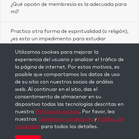
¿Qué opción de membresía es la adecuada para
mí?
Practico otra forma de espiritualidad (o religión),
¿es esto un impedimento para estudiar
Kabbalah?
Utilizamos cookies para mejorar la
experiencia del usuario y analizar el tráfico de
¿Tengo que ser judío para estudiar Kabbalah?
la página de internet. Por estos motivos, es
posible que compartamos los datos de uso
de su sitio con nuestros socios de análisis
¿Tengo que creer en Dios para estudiar
web. Al continuar en el sitio, das el
Kabbalah?
consentimiento de almacenar en su
dispositivo todas las tecnologías descritas en
nuestro
Política de cookies
. Por favor, lea
¿Puedo recibir orientación en mi estudio de la
nuestros
Términos y condiciones
y
Política de
Kabbalah con la membresía OneHouse?
privacidad
para todos los detalles.