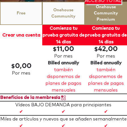
ACCESO TOTAL
Onehouse
Onehouse
Free
Community
Community
Premium
Comienza tu
Comienza tu
Crear una cuenta
prueba gratuita de
prueba gratuita de
14 días
14 días
11,00
42,00
$
$
Por mes
Por mes
Billed annually
Billed annually
0,00
$
también
también
Por mes
disponemos de
disponemos de
planes de pagos
planes de pagos
mensuales
mensuales
Beneficios de la membresía
Vídeos BAJO DEMANDA para principiantes
✔
✔
✔
Miles de artículos y nuevos que se añaden semanalmente
✔
✔
✔