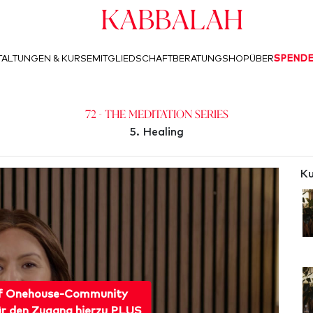
Kabbalah
ALTUNGEN & KURSE
MITGLIEDSCHAFT
BERATUNG
SHOP
ÜBER
SPEND
72 - The Meditation Series
5. Healing
Ku
f Onehouse-Community
ür den Zugang hierzu PLUS