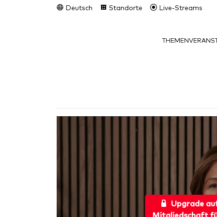
Deutsch
Standorte
Live-Streams
THEMEN
VERANST
Upgrade au
Mitgliedschaft f