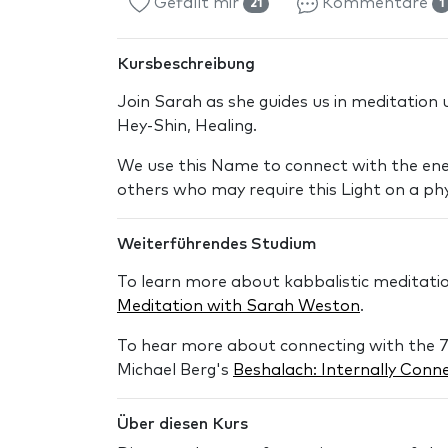
Gefällt mir
Kommentare
21
1
Kursbeschreibung
Join Sarah as she guides us in meditatio
Hey-Shin, Healing.
We use this Name to connect with the ener
others who may require this Light on a phys
Weiterführendes Studium
To learn more about kabbalistic meditati
Meditation with Sarah Weston
.
To hear more about connecting with the 7
Michael Berg's
Beshalach: Internally Conn
Über diesen Kurs